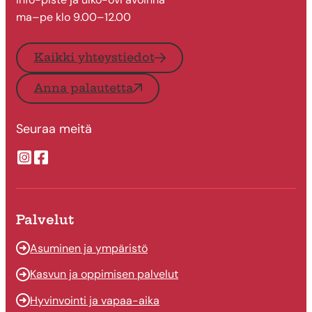
ma–pe klo 9.00–12.00
Kaikki yhteystiedot
Anna palautetta
Seuraa meitä
Suonenjoen kaupungin Instragram
Suonenjoen kaupungin Facebook
Palvelut
Asuminen ja ympäristö
Kasvun ja oppimisen palvelut
Hyvinvointi ja vapaa-aika