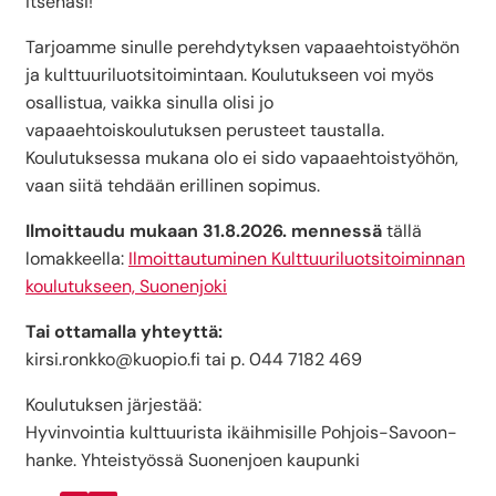
itsenäsi!
Tarjoamme sinulle perehdytyksen vapaaehtoistyöhön
ja kulttuuriluotsitoimintaan. Koulutukseen voi myös
osallistua, vaikka sinulla olisi jo
vapaaehtoiskoulutuksen perusteet taustalla.
Koulutuksessa mukana olo ei sido vapaaehtoistyöhön,
vaan siitä tehdään erillinen sopimus.
Ilmoittaudu mukaan 31.8.2026. mennessä
tällä
lomakkeella:
Ilmoittautuminen Kulttuuriluotsitoiminnan
koulutukseen, Suonenjoki
Tai ottamalla yhteyttä:
kirsi.ronkko@kuopio.fi tai p. 044 7182 469
Koulutuksen järjestää:
Hyvinvointia kulttuurista ikäihmisille Pohjois-Savoon-
hanke. Yhteistyössä Suonenjoen kaupunki