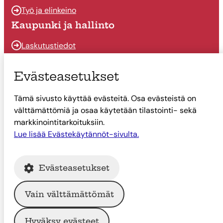
Työ ja elinkeino
Kaupunki ja hallinto
Laskutustiedot
Osallistu ja vaikuta
Evästeasetukset
Päätöksenteko
Tämä sivusto käyttää evästeitä. Osa evästeistä on
Talous
välttämättömiä ja osaa käytetään tilastointi- sekä
Yhteystiedot
markkinointitarkoituksiin.
Tietoa Suonenjoesta
Lue lisää Evästekäytännöt-sivulta.
Asiointi
Evästeasetukset
Tietoa Suonenjoesta
Vain välttämättömät
© Suonenjoen kaupunki
Hyväksy evästeet