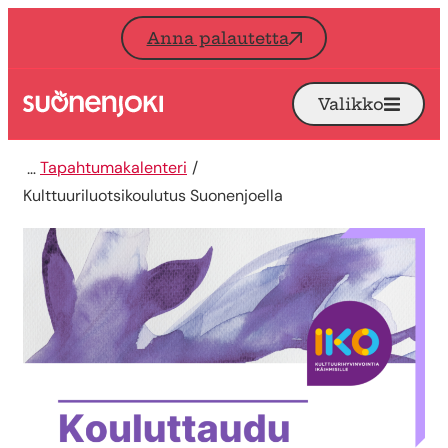
Siirry sisältöön
Anna palautetta
Valikko
Avaa
Etusivu
Tapahtumakalenteri
Kulttuuriluotsikoulutus Suonenjoella