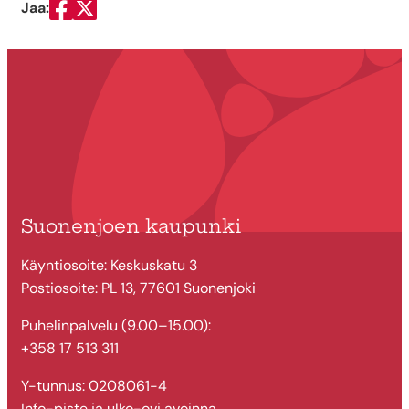
Jaa:
Jaa Facebookissa
Jaa Twitterissä
Suonenjoen kaupunki
Käyntiosoite: Keskuskatu 3
Postiosoite: PL 13, 77601 Suonenjoki
Puhelinpalvelu (9.00–15.00):
+358 17 513 311
Y-tunnus: 0208061-4
Info-piste ja ulko-ovi avoinna