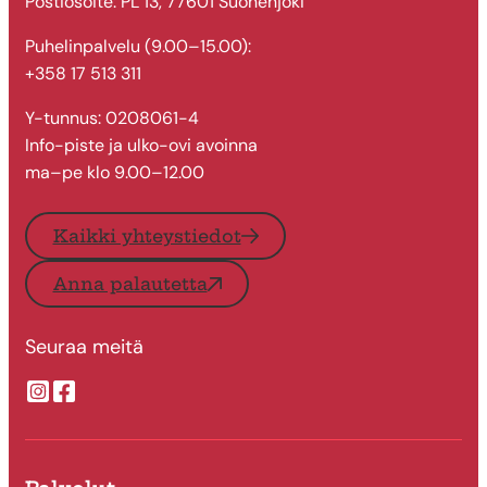
Postiosoite: PL 13, 77601 Suonenjoki
Puhelinpalvelu (9.00–15.00):
+358 17 513 311
Y-tunnus: 0208061-4
Info-piste ja ulko-ovi avoinna
ma–pe klo 9.00–12.00
Kaikki yhteystiedot
Anna palautetta
Seuraa meitä
Suonenjoen kaupungin Instragram
Suonenjoen kaupungin Facebook