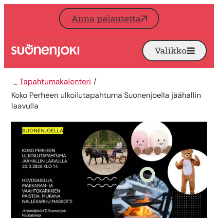
Siirry sisältöön
Anna palautetta
Valikko
Avaa
Etusivu
Tapahtumakalenteri
Koko Perheen ulkoilutapahtuma Suonenjoella jäähallin
laavulla