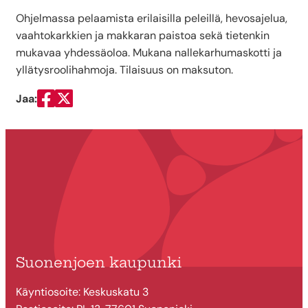
Ohjelmassa pelaamista erilaisilla peleillä, hevosajelua,
vaahtokarkkien ja makkaran paistoa sekä tietenkin
mukavaa yhdessäoloa. Mukana nallekarhumaskotti ja
yllätysroolihahmoja. Tilaisuus on maksuton.
Jaa:
Jaa Facebookissa
Jaa Twitterissä
Suonenjoen kaupunki
Käyntiosoite: Keskuskatu 3