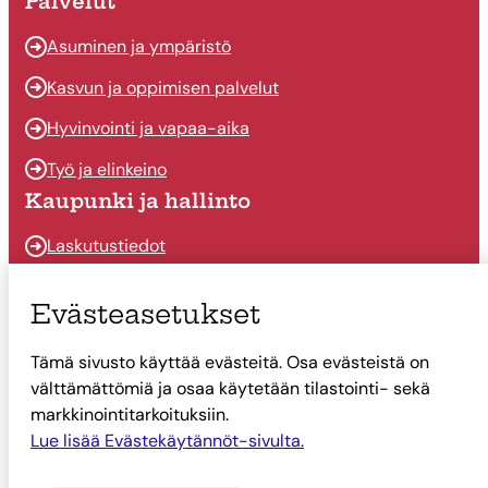
Palvelut
Asuminen ja ympäristö
Kasvun ja oppimisen palvelut
Hyvinvointi ja vapaa-aika
Työ ja elinkeino
Kaupunki ja hallinto
Laskutustiedot
Osallistu ja vaikuta
Evästeasetukset
Päätöksenteko
Tämä sivusto käyttää evästeitä. Osa evästeistä on
Talous
välttämättömiä ja osaa käytetään tilastointi- sekä
Yhteystiedot
markkinointitarkoituksiin.
Tietoa Suonenjoesta
Lue lisää Evästekäytännöt-sivulta.
Asiointi