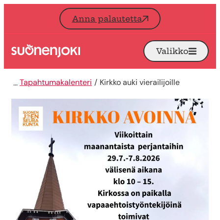
Siirry sisältöön
Anna palautetta
Valikko
Avaa
Etusivu
Tapahtumakalenteri
Kirkko auki vierailijoille