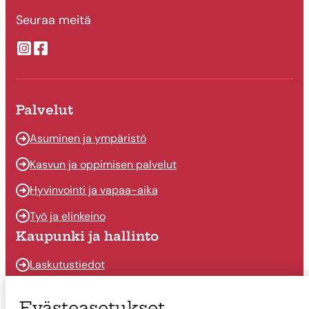
Seuraa meitä
Suonenjoen kaupungin Instragram
Suonenjoen kaupungin Facebook
Palvelut
Asuminen ja ympäristö
Kasvun ja oppimisen palvelut
Hyvinvointi ja vapaa-aika
Työ ja elinkeino
Kaupunki ja hallinto
Laskutustiedot
Osallistu ja vaikuta
Evästeasetukset