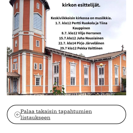
Palaa takaisin tapahtumien
listaukseen