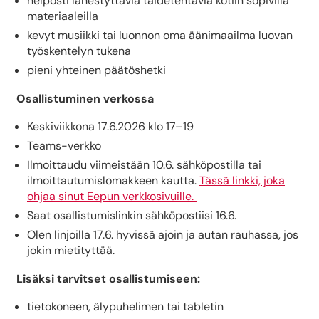
helposti lähestyttäviä taidetehtäviä kotiin sopivilla
materiaaleilla
kevyt musiikki tai luonnon oma äänimaailma luovan
työskentelyn tukena
pieni yhteinen päätöshetki
Osallistuminen verkossa
Keskiviikkona 17.6.2026 klo 17–19
Teams-verkko
Ilmoittaudu viimeistään 10.6. sähköpostilla tai
ilmoittautumislomakkeen kautta.
Tässä linkki, joka
ohjaa sinut Eepun verkkosivuille.
Saat osallistumislinkin sähköpostiisi 16.6.
Olen linjoilla 17.6. hyvissä ajoin ja autan rauhassa, jos
jokin mietityttää.
Lisäksi tarvitset osallistumiseen:
tietokoneen, älypuhelimen tai tabletin