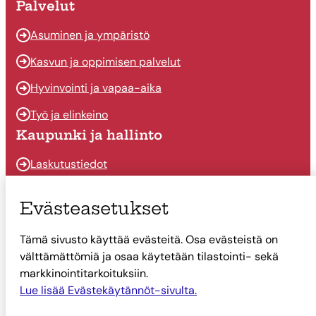
Palvelut
Asuminen ja ympäristö
Kasvun ja oppimisen palvelut
Hyvinvointi ja vapaa-aika
Työ ja elinkeino
Kaupunki ja hallinto
Laskutustiedot
Osallistu ja vaikuta
Evästeasetukset
Päätöksenteko
Tämä sivusto käyttää evästeitä. Osa evästeistä on
Talous
välttämättömiä ja osaa käytetään tilastointi- sekä
Yhteystiedot
markkinointitarkoituksiin.
Tietoa Suonenjoesta
Lue lisää Evästekäytännöt-sivulta.