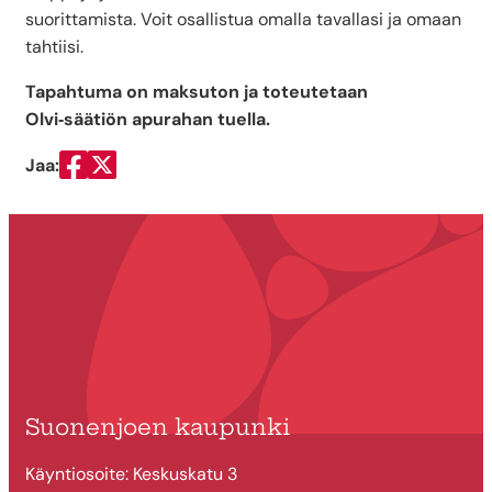
suorittamista. Voit osallistua omalla tavallasi ja omaan
tahtiisi.
Tapahtuma on maksuton ja toteutetaan
Olvi‑säätiön apurahan tuella.
Jaa:
Jaa Facebookissa
Jaa Twitterissä
Suonenjoen kaupunki
Käyntiosoite: Keskuskatu 3