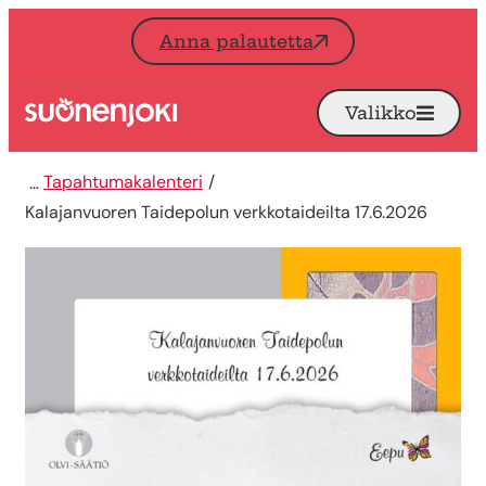
Siirry sisältöön
Anna palautetta
Valikko
Avaa
Etusivu
Tapahtumakalenteri
Kalajanvuoren Taidepolun verkkotaideilta 17.6.2026