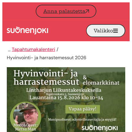
Siirry sisältöön
Anna palautetta
Valikko
Avaa
Etusivu
Tapahtumakalenteri
Hyvinvointi- ja harrastemessut 2026