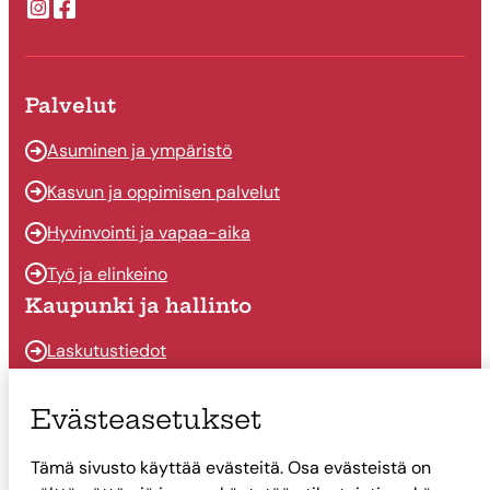
Suonenjoen kaupungin Instragram
Suonenjoen kaupungin Facebook
Palvelut
Asuminen ja ympäristö
Kasvun ja oppimisen palvelut
Hyvinvointi ja vapaa-aika
Työ ja elinkeino
Kaupunki ja hallinto
Laskutustiedot
Osallistu ja vaikuta
Evästeasetukset
Päätöksenteko
Tämä sivusto käyttää evästeitä. Osa evästeistä on
Talous