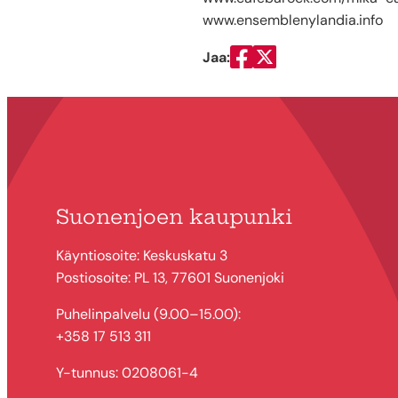
www.ensemblenylandia.info
Jaa:
Jaa Facebookissa
Jaa Twitterissä
Suonenjoen kaupunki
Käyntiosoite: Keskuskatu 3
Postiosoite: PL 13, 77601 Suonenjoki
Puhelinpalvelu (9.00–15.00):
+358 17 513 311
Y-tunnus: 0208061-4