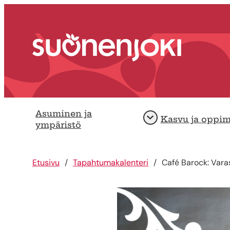
Siirry sisältöön
Etusivu
Asuminen ja
Kasvu ja oppi
Avaa
ympäristö
Etusivu
Tapahtumakalenteri
Café Barock: Vara