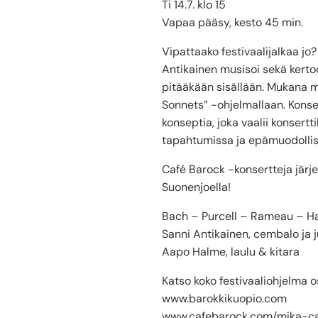
Ti 14.7. klo 15
Vapaa pääsy, kesto 45 min.
Vipattaako festivaalijalkaa jo
Antikainen musisoi sekä kerto
pitääkään sisällään. Mukana 
Sonnets” -ohjelmallaan. Konse
konseptia, joka vaalii konsert
tapahtumissa ja epämuodollisi
Café Barock -konsertteja järje
Suonenjoella!
Bach – Purcell – Rameau – H
Sanni Antikainen, cembalo ja 
Aapo Halme, laulu & kitara
Katso koko festivaaliohjelma o
www.barokkikuopio.com
www.cafebarock.com/mika-c