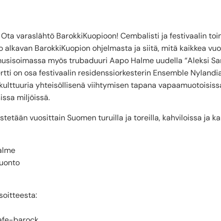
? Ota varaslähtö BarokkiKuopioon! Cembalisti ja festivaalin to
o alkavan BarokkiKuopion ohjelmasta ja siitä, mitä kaikkea v
musisoimassa myös trubaduuri Aapo Halme uudella “Aleksi Sa
rtti on osa festivaalin residenssiorkesterin Ensemble Nyland
tikulttuuria yhteisöllisenä viihtymisen tapana vapaamuotoisiss
ssa miljöissä.
stetään vuosittain Suomen turuilla ja toreilla, kahviloissa ja 
alme
juonto
soitteesta:
afe-barock