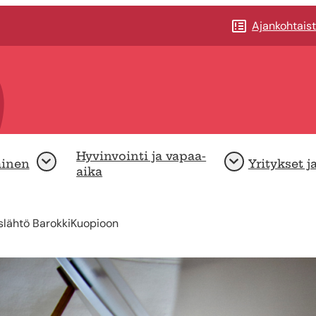
Ajankohtais
Hyvinvointi ja vapaa-
minen
Yritykset j
Avaa
Avaa
aika
slähtö BarokkiKuopioon