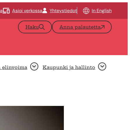
ta
Asioi verkossa
Yhteystiedot
In English
Haku
Anna palautetta
a elinvoima
Kaupunki ja hallinto
Avaa
Avaa