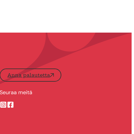
Anna palautetta
Seuraa meitä
Suonenjoen kaupungin Instragram
Suonenjoen kaupungin Facebook