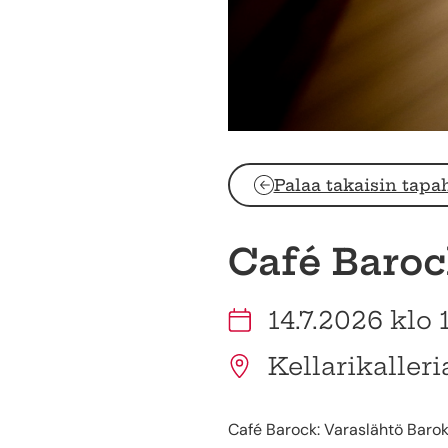
Palaa takaisin tapa
Café Baroc
14.7.2026 klo 
Kellarikaller
Café Barock: Varaslähtö Baro