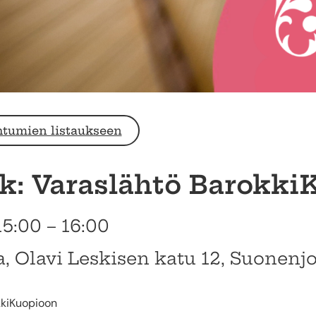
htumien listaukseen
k: Varaslähtö Barokki
15:00 – 16:00
ia, Olavi Leskisen katu 12, Suonenj
kkiKuopioon