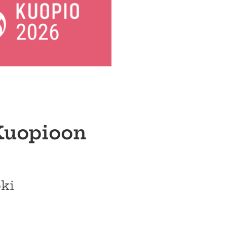
Kuopioon
oki