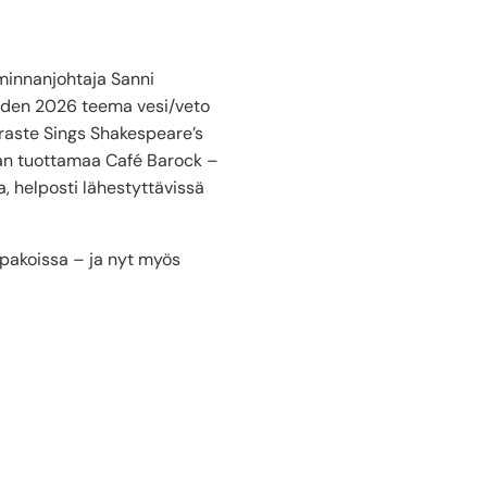
iminnanjohtaja Sanni
uoden 2026 teema vesi/veto
raste Sings Shakespeare’s
ian tuottamaa Café Barock –
a, helposti lähestyttävissä
kapakoissa – ja nyt myös