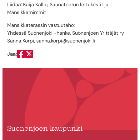
Liidaa: Kaija Kallio, Saunatontun lettukestit ja
Mansikkamimmit
Mansikkaterassin vastuutaho:
Yhdessä Suonenjoki -hanke, Suonenjoen Yrittäjät ry
Sanna Korpi, sanna.korpi@suonenjoki.fi
Jaa:
Jaa Facebookissa
Jaa Twitterissä
Suonenjoen kaupunki