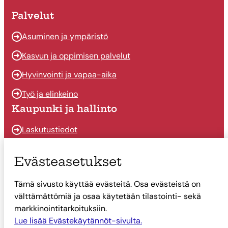
Palvelut
Asuminen ja ympäristö
Kasvun ja oppimisen palvelut
Hyvinvointi ja vapaa-aika
Työ ja elinkeino
Kaupunki ja hallinto
Laskutustiedot
Osallistu ja vaikuta
Evästeasetukset
Päätöksenteko
Tämä sivusto käyttää evästeitä. Osa evästeistä on
Talous
välttämättömiä ja osaa käytetään tilastointi- sekä
Yhteystiedot
markkinointitarkoituksiin.
Tietoa Suonenjoesta
Lue lisää Evästekäytännöt-sivulta.