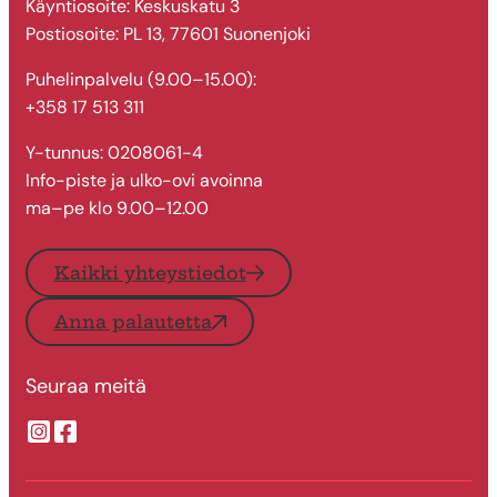
Käyntiosoite: Keskuskatu 3
Postiosoite: PL 13, 77601 Suonenjoki
Puhelinpalvelu (9.00–15.00):
+358 17 513 311
Y-tunnus: 0208061-4
Info-piste ja ulko-ovi avoinna
ma–pe klo 9.00–12.00
Kaikki yhteystiedot
Anna palautetta
Seuraa meitä
Suonenjoen kaupungin Instragram
Suonenjoen kaupungin Facebook