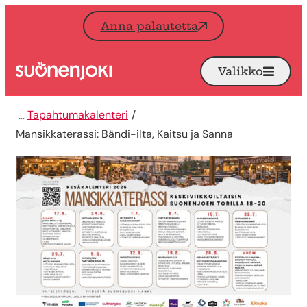
Siirry sisältöön
Anna palautetta
Valikko
Avaa
Etusivu
Tapahtumakalenteri
Mansikkaterassi: Bändi-ilta, Kaitsu ja Sanna