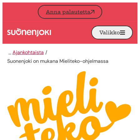
Siirry sisältöön
Anna palautetta
Valikko
Avaa
Etusivu
Ajankohtaista
Suonenjoki on mukana Mieliteko-ohjelmassa