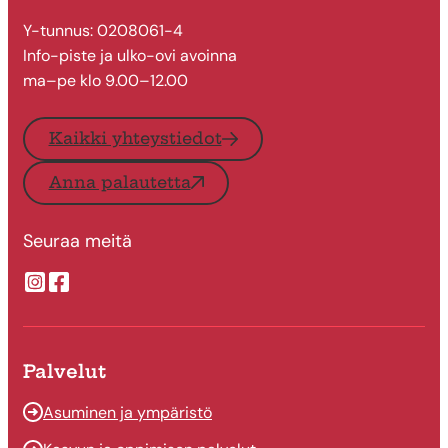
Y-tunnus: 0208061-4
Info-piste ja ulko-ovi avoinna
ma–pe klo 9.00–12.00
Kaikki yhteystiedot
Anna palautetta
Seuraa meitä
Suonenjoen kaupungin Instragram
Suonenjoen kaupungin Facebook
Palvelut
Asuminen ja ympäristö