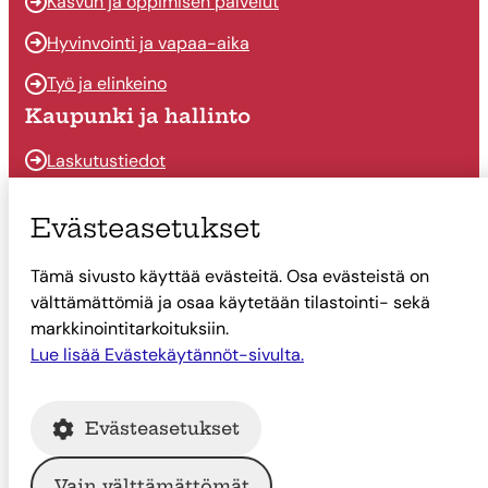
Kasvun ja oppimisen palvelut
Hyvinvointi ja vapaa-aika
Työ ja elinkeino
Kaupunki ja hallinto
Laskutustiedot
Osallistu ja vaikuta
Evästeasetukset
Päätöksenteko
Tämä sivusto käyttää evästeitä. Osa evästeistä on
Talous
välttämättömiä ja osaa käytetään tilastointi- sekä
Yhteystiedot
markkinointitarkoituksiin.
Lue lisää Evästekäytännöt-sivulta.
Tietoa Suonenjoesta
Asiointi
Evästeasetukset
Tietoa Suonenjoesta
Vain välttämättömät