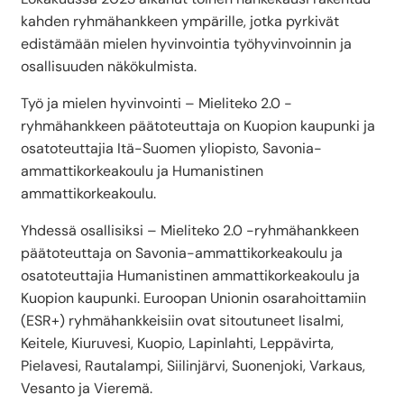
kahden ryhmähankkeen ympärille, jotka pyrkivät
edistämään mielen hyvinvointia työhyvinvoinnin ja
osallisuuden näkökulmista.
Työ ja mielen hyvinvointi – Mieliteko 2.0 -
ryhmähankkeen päätoteuttaja on Kuopion kaupunki ja
osatoteuttajia Itä-Suomen yliopisto, Savonia-
ammattikorkeakoulu ja Humanistinen
ammattikorkeakoulu.
Yhdessä osallisiksi – Mieliteko 2.0 -ryhmähankkeen
päätoteuttaja on Savonia-ammattikorkeakoulu ja
osatoteuttajia Humanistinen ammattikorkeakoulu ja
Kuopion kaupunki. Euroopan Unionin osarahoittamiin
(ESR+) ryhmähankkeisiin ovat sitoutuneet Iisalmi,
Keitele, Kiuruvesi, Kuopio, Lapinlahti, Leppävirta,
Pielavesi, Rautalampi, Siilinjärvi, Suonenjoki, Varkaus,
Vesanto ja Vieremä.