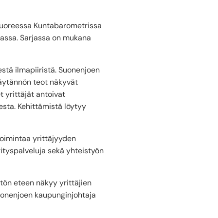
tuoreessa Kuntabarometrissa
jassa. Sarjassa on mukana
stä ilmapiiristä. Suonenjoen
käytännön teot näkyvät
yrittäjät antoivat
sta. Kehittämistä löytyy
toimintaa yrittäjyyden
ityspalveluja sekä yhteistyön
tön eteen näkyy yrittäjien
uonenjoen kaupunginjohtaja