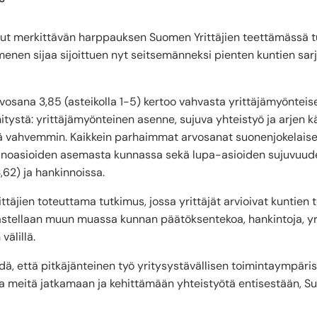
ut merkittävän harppauksen Suomen Yrittäjien teettämässä 
enen sijaa sijoittuen nyt seitsemänneksi pienten kuntien sar
sana 3,85 (asteikolla 1-5) kertoo vahvasta yrittäjämyönteise
itystä: yrittäjämyönteinen asenne, sujuva yhteistyö ja arjen 
 vahvemmin. Kaikkein parhaimmat arvosanat suonenjokelaiset 
nkeinoasioiden asemasta kunnassa sekä lupa-asioiden sujuvuude
3,62) ja hankinnoissa.
äjien toteuttama tutkimus, jossa yrittäjät arvioivat kuntien 
astellaan muun muassa kunnan päätöksentekoa, hankintoja, yr
välillä.
ä, että pitkäjänteinen työ yritysystävällisen toimintaympäris
 meitä jatkamaan ja kehittämään yhteistyötä entisestään, S