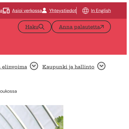
ta
Asioi verkossa
Yhteystiedot
In English
Haku
Anna palautetta
a elinvoima
Kaupunki ja hallinto
Avaa
Avaa
joukossa