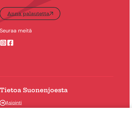
Anna palautetta
Seuraa meitä
Suonenjoen kaupungin Instragram
Suonenjoen kaupungin Facebook
Tietoa Suonenjoesta
Asiointi
Tietoa Suonenjoesta