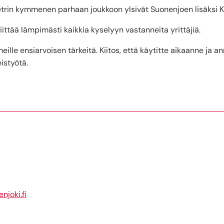
rin kymmenen parhaan joukkoon ylsivät Suonenjoen lisäksi Ki
ttää lämpimästi kaikkia kyselyyn vastanneita yrittäjiä.
ille ensiarvoisen tärkeitä. Kiitos, että käytitte aikaanne ja a
istyötä.
njoki.fi