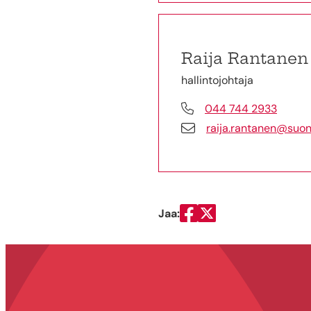
Raija Rantanen
hallintojohtaja
044 744 2933
raija.rantanen@suone
Jaa:
Jaa Facebookissa
Jaa Twitterissä