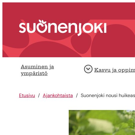
Siirry sisältöön
Etusivu
Asuminen ja
Kasvu ja oppi
Avaa
ympäristö
Etusivu
Ajankohtaista
Suonenjoki nousi huikea