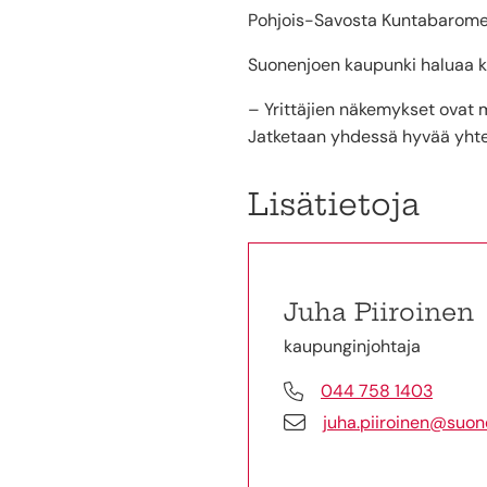
Pohjois-Savosta Kuntabaromet
Suonenjoen kaupunki haluaa kii
– Yrittäjien näkemykset ovat me
Jatketaan yhdessä hyvää yhte
Lisätietoja
Juha Piiroinen
kaupunginjohtaja
044 758 1403
juha.piiroinen@suone