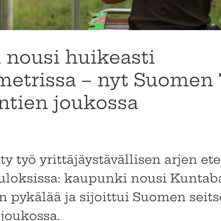
 nousi huikeasti
etrissa – nyt Suomen 7
ntien joukossa
y työ yrittäjäystävällisen arjen e
tuloksissa: kaupunki nousi Kuntab
 pykälää ja sijoittui Suomen sei
joukossa.