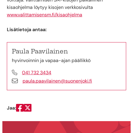
kisaohjelma löytyy kisojen verkkosivulta
www.valittamisensm.fi/kisaohjelma
Lisätietoja antaa:
Paula Paavilainen
hyvinvoinnin ja vapaa-ajan päällikkö
041 732 3434
paula.paavilainen@suonenjoki.fi
Jaa:
Jaa Facebookissa
Jaa Twitterissä