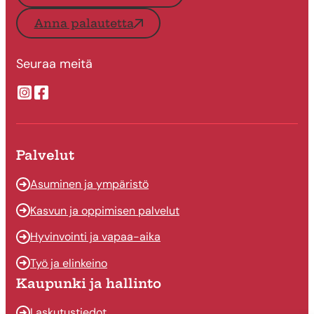
Anna palautetta
Seuraa meitä
Suonenjoen kaupungin Instragram
Suonenjoen kaupungin Facebook
Palvelut
Asuminen ja ympäristö
Kasvun ja oppimisen palvelut
Hyvinvointi ja vapaa-aika
Työ ja elinkeino
Kaupunki ja hallinto
Laskutustiedot