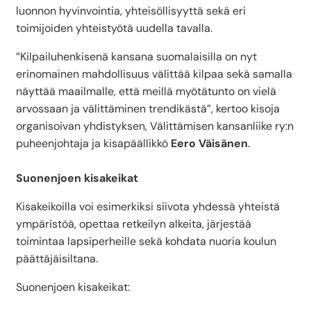
luonnon hyvinvointia, yhteisöllisyyttä sekä eri
toimijoiden yhteistyötä uudella tavalla.
”Kilpailuhenkisenä kansana suomalaisilla on nyt
erinomainen mahdollisuus välittää kilpaa sekä samalla
näyttää maailmalle, että meillä myötätunto on vielä
arvossaan ja välittäminen trendikästä”, kertoo kisoja
organisoivan yhdistyksen, Välittämisen kansanliike ry:n
puheenjohtaja ja kisapäällikkö
Eero Väisänen
.
Suonenjoen kisakeikat
Kisakeikoilla voi esimerkiksi siivota yhdessä yhteistä
ympäristöä, opettaa retkeilyn alkeita, järjestää
toimintaa lapsiperheille sekä kohdata nuoria koulun
päättäjäisiltana.
Suonenjoen kisakeikat: