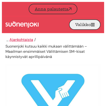
Siirry sisältöön
Anna palautetta
Valikko
Avaa
Etusivu
Ajankohtaista
Suonenjoki kutsuu kaikki mukaan välittämään –
Maailman ensimmäiset Välittämisen SM-kisat
käynnistyvät aprillipäivänä