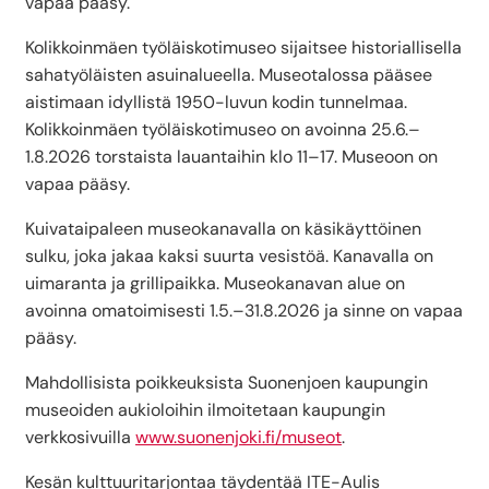
vapaa pääsy.
Kolikkoinmäen työläiskotimuseo sijaitsee historiallisella
sahatyöläisten asuinalueella. Museotalossa pääsee
aistimaan idyllistä 1950-luvun kodin tunnelmaa.
Kolikkoinmäen työläiskotimuseo on avoinna 25.6.–
1.8.2026 torstaista lauantaihin klo 11–17. Museoon on
vapaa pääsy.
Kuivataipaleen museokanavalla on käsikäyttöinen
sulku, joka jakaa kaksi suurta vesistöä. Kanavalla on
uimaranta ja grillipaikka. Museokanavan alue on
avoinna omatoimisesti 1.5.–31.8.2026 ja sinne on vapaa
pääsy.
Mahdollisista poikkeuksista Suonenjoen kaupungin
museoiden aukioloihin ilmoitetaan kaupungin
verkkosivuilla
www.suonenjoki.fi/museot
.
Kesän kulttuuritarjontaa täydentää ITE-Aulis