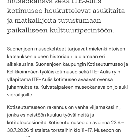
museokanava sekä ITE-Aulis
kotimuseo houkuttelevat asukkaita
ja matkailijoita tutustumaan
paikalliseen kulttuuriperintöön.
Suonenjoen museokohteet tarjoavat mielenkiintoisen
katsauksen alueen historiaan ja elämään eri
aikakausina. Suonenjoen kaupungin Kotiseutumuseo ja
Kolikkoinmäen työläiskotimuseo sekä ITE-Aulis ry:n
ylläpitämä ITE-Aulis kotimuseo avaavat ovensa
juhannukselta. Kuivataipaleen museokanava on jo auki
vierailijoille.
Kotiseutumuseon rakennus on vanha viljamakasiini,
jonka esineistöön kuuluu työvälineitä ja
kotitalousesineitä. Kotiseutumuseo on avoinna 23.6.–
30.7.2026 tiistaista torstaihin klo 11–17. Museoon on