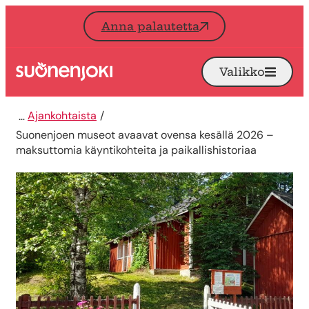
Siirry sisältöön
Anna palautetta
Valikko
Avaa
Etusivu
Ajankohtaista
Suonenjoen museot avaavat ovensa kesällä 2026 –
maksuttomia käyntikohteita ja paikallishistoriaa