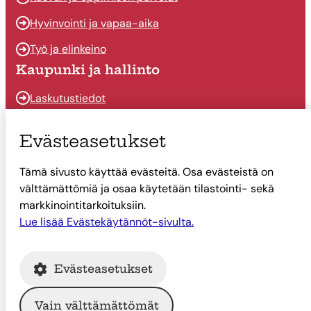
Hyvinvointi ja vapaa-aika
Työ ja elinkeino
Kaupunki ja hallinto
Laskutustiedot
Osallistu ja vaikuta
Evästeasetukset
Päätöksenteko
Tämä sivusto käyttää evästeitä. Osa evästeistä on
Talous
välttämättömiä ja osaa käytetään tilastointi- sekä
Yhteystiedot
markkinointitarkoituksiin.
Lue lisää Evästekäytännöt-sivulta.
Tietoa Suonenjoesta
Asiointi
Evästeasetukset
Tietoa Suonenjoesta
Vain välttämättömät