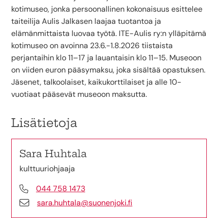
kotimuseo, jonka persoonallinen kokonaisuus esittelee
taiteilija Aulis Jalkasen laajaa tuotantoa ja
elämänmittaista luovaa työtä. ITE-Aulis ry:n ylläpitämä
kotimuseo on avoinna 23.6.-1.8.2026 tiistaista
perjantaihin klo 11–17 ja lauantaisin klo 11–15. Museoon
on viiden euron pääsymaksu, joka sisältää opastuksen.
Jäsenet, talkoolaiset, kaikukorttilaiset ja alle 10-
vuotiaat pääsevät museoon maksutta.
Lisätietoja
Sara Huhtala
kulttuuriohjaaja
044 758 1473
sara.huhtala@suonenjoki.fi