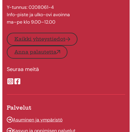
Y-tunnus: 0208061-4
Info-piste ja ulko-ovi avoinna
ma–pe klo 9.00–12.00
Kaikki yhteystiedot
Anna palautetta
Seuraa meitä
Suonenjoen kaupungin Instragram
Suonenjoen kaupungin Facebook
Palvelut
Asuminen ja ympäristö
Kasvun ja oppimisen palvelut