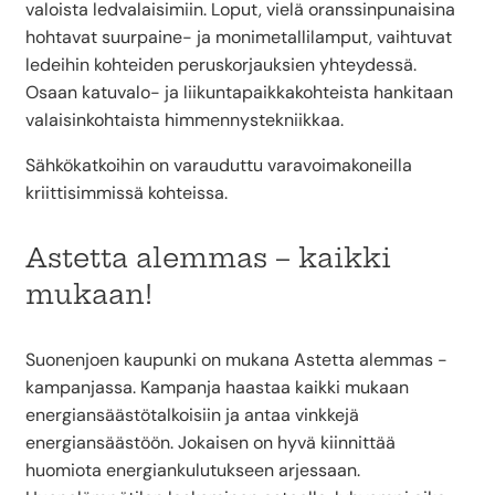
valoista ledvalaisimiin. Loput, vielä oranssinpunaisina
hohtavat suurpaine- ja monimetallilamput, vaihtuvat
ledeihin kohteiden peruskorjauksien yhteydessä.
Osaan katuvalo- ja liikuntapaikkakohteista hankitaan
valaisinkohtaista himmennystekniikkaa.
Sähkökatkoihin on varauduttu varavoimakoneilla
kriittisimmissä kohteissa.
Astetta alemmas – kaikki
mukaan!
Suonenjoen kaupunki on mukana Astetta alemmas -
kampanjassa. Kampanja haastaa kaikki mukaan
energiansäästötalkoisiin ja antaa vinkkejä
energiansäästöön. Jokaisen on hyvä kiinnittää
huomiota energiankulutukseen arjessaan.