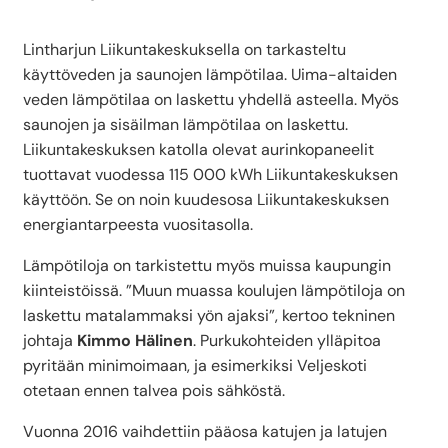
Lintharjun Liikuntakeskuksella on tarkasteltu
käyttöveden ja saunojen lämpötilaa. Uima-altaiden
veden lämpötilaa on laskettu yhdellä asteella. Myös
saunojen ja sisäilman lämpötilaa on laskettu.
Liikuntakeskuksen katolla olevat aurinkopaneelit
tuottavat vuodessa 115 000 kWh Liikuntakeskuksen
käyttöön. Se on noin kuudesosa Liikuntakeskuksen
energiantarpeesta vuositasolla.
Lämpötiloja on tarkistettu myös muissa kaupungin
kiinteistöissä. ”Muun muassa koulujen lämpötiloja on
laskettu matalammaksi yön ajaksi”, kertoo tekninen
johtaja
Kimmo Hälinen
. Purkukohteiden ylläpitoa
pyritään minimoimaan, ja esimerkiksi Veljeskoti
otetaan ennen talvea pois sähköstä.
Vuonna 2016 vaihdettiin pääosa katujen ja latujen