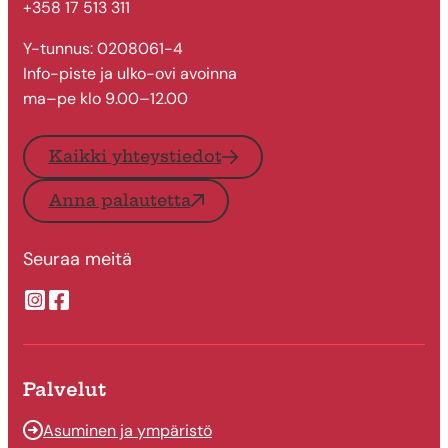
+358 17 513 311
Y-tunnus: 0208061-4
Info-piste ja ulko-ovi avoinna
ma–pe klo 9.00–12.00
Kaikki yhteystiedot
Anna palautetta
Seuraa meitä
Suonenjoen kaupungin Instragram
Suonenjoen kaupungin Facebook
Palvelut
Asuminen ja ympäristö