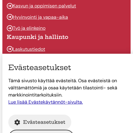
Kasvun ja oppimisen palvelut
Hyvinvointi ja vapaa-aika
Työ ja elinkeino
Kaupunki ja hallinto
Laskutustiedot
Osallistu ja vaikuta
Evästeasetukset
Päätöksenteko
Tämä sivusto käyttää evästeitä. Osa evästeistä on
Talous
välttämättömiä ja osaa käytetään tilastointi- sekä
Yhteystiedot
markkinointitarkoituksiin.
Lue lisää Evästekäytännöt-sivulta.
Tietoa Suonenjoesta
Asiointi
Evästeasetukset
Tietoa Suonenjoesta