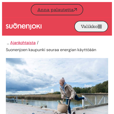
Siirry sisältöön
Anna palautetta
Valikko
Avaa
Etusivu
Ajankohtaista
Suonenjoen kaupunki seuraa energian käyttöään