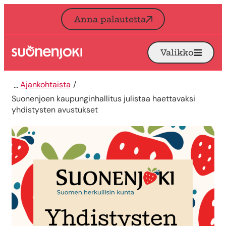
Siirry sisältöön
Anna palautetta
Valikko
Avaa
Etusivu
Ajankohtaista
Suonenjoen kaupunginhallitus julistaa haettavaksi
yhdistysten avustukset