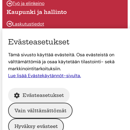
Työ ja elinkeino
Kaupunki ja hallinto
Laskutustiedot
Osallistu ja vaikuta
Evästeasetukset
Päätöksenteko
Tämä sivusto käyttää evästeitä. Osa evästeistä on
Talous
välttämättömiä ja osaa käytetään tilastointi- sekä
Yhteystiedot
markkinointitarkoituksiin.
Tietoa Suonenjoesta
Lue lisää Evästekäytännöt-sivulta.
Asiointi
Evästeasetukset
Tietoa Suonenjoesta
Vain välttämättömät
© Suonenjoen kaupunki
Hyväksy evästeet
Intranet
Tietosuoja
Saavutettavuus