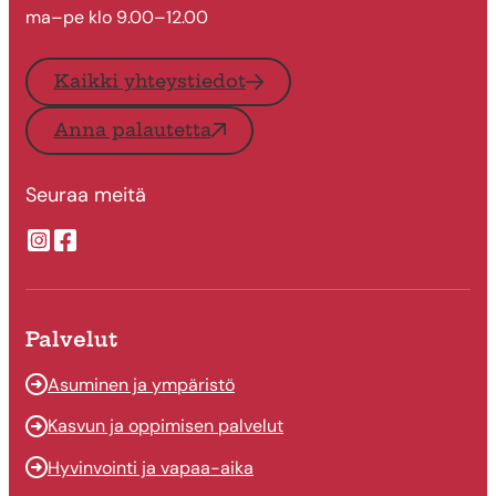
ma–pe klo 9.00–12.00
Kaikki yhteystiedot
Anna palautetta
Seuraa meitä
Suonenjoen kaupungin Instragram
Suonenjoen kaupungin Facebook
Palvelut
Asuminen ja ympäristö
Kasvun ja oppimisen palvelut
Hyvinvointi ja vapaa-aika