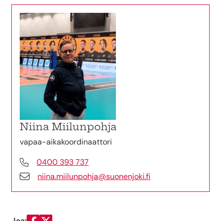
Niina Miilunpohja
vapaa-aikakoordinaattori
0400 393 737
niina.miilunpohja@suonenjoki.fi
Jaa: