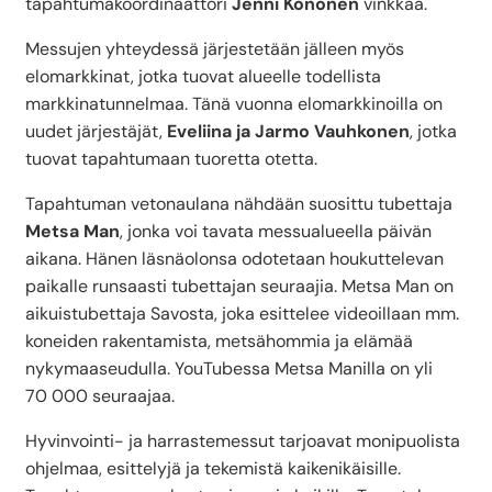
tapahtumakoordinaattori
Jenni Könönen
vinkkaa.
Messujen yhteydessä järjestetään jälleen myös
elomarkkinat, jotka tuovat alueelle todellista
markkinatunnelmaa. Tänä vuonna elomarkkinoilla on
uudet järjestäjät,
Eveliina ja Jarmo Vauhkonen
, jotka
tuovat tapahtumaan tuoretta otetta.
Tapahtuman vetonaulana nähdään suosittu tubettaja
Metsa Man
, jonka voi tavata messualueella päivän
aikana. Hänen läsnäolonsa odotetaan houkuttelevan
paikalle runsaasti tubettajan seuraajia. Metsa Man on
aikuistubettaja Savosta, joka esittelee videoillaan mm.
koneiden rakentamista, metsähommia ja elämää
nykymaaseudulla. YouTubessa Metsa Manilla on yli
70 000 seuraajaa.
Hyvinvointi- ja harrastemessut tarjoavat monipuolista
ohjelmaa, esittelyjä ja tekemistä kaikenikäisille.