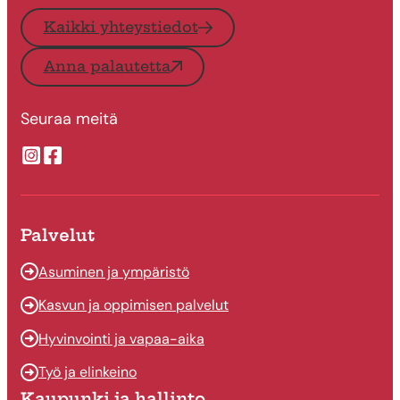
Kaikki yhteystiedot
Anna palautetta
Seuraa meitä
Suonenjoen kaupungin Instragram
Suonenjoen kaupungin Facebook
Palvelut
Asuminen ja ympäristö
Kasvun ja oppimisen palvelut
Hyvinvointi ja vapaa-aika
Työ ja elinkeino
Kaupunki ja hallinto