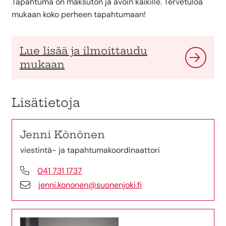
Tapahtuma on maksuton ja avoin kaikille. Tervetuloa
mukaan koko perheen tapahtumaan!
Lue lisää ja ilmoittaudu
mukaan
Lisätietoja
Jenni Könönen
viestintä- ja tapahtumakoordinaattori
041 731 1737
jenni.kononen@suonenjoki.fi