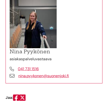
Nina Pyykönen
asiakaspalveluvastaava
041 731 1516
nina.pyykonen@suonenjoki.fi
Jaa:
Jaa Facebookissa
Jaa Twitterissä