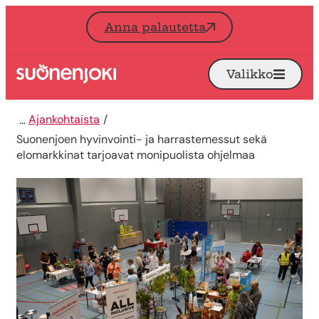
Siirry sisältöön
Anna palautetta
Valikko
Avaa
Etusivu
Ajankohtaista
Suonenjoen hyvinvointi- ja harrastemessut sekä
elomarkkinat tarjoavat monipuolista ohjelmaa