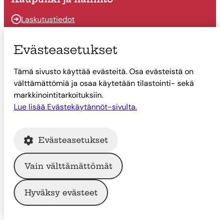
Laskutustiedot
Osallistu ja vaikuta
Evästeasetukset
Päätöksenteko
Tämä sivusto käyttää evästeitä. Osa evästeistä on
Talous
välttämättömiä ja osaa käytetään tilastointi- sekä
Yhteystiedot
markkinointitarkoituksiin.
Lue lisää Evästekäytännöt-sivulta.
Tietoa Suonenjoesta
Asiointi
Evästeasetukset
Tietoa Suonenjoesta
Vain välttämättömät
© Suonenjoen kaupunki
Hyväksy evästeet
Intranet
Tietosuoja
Saavutettavuus
Evästekäytännöt