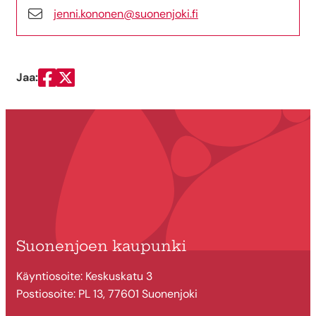
jenni.kononen@suonenjoki.fi
Jaa:
Jaa Facebookissa
Jaa Twitterissä
Suonenjoen kaupunki
Käyntiosoite: Keskuskatu 3
Postiosoite: PL 13, 77601 Suonenjoki