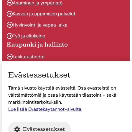
Asuminen ja ympäristö
Kasvun ja oppimisen palvelut
Hyvinvointi ja vapaa-aika
Työ ja elinkeino
Kaupunki ja hallinto
Laskutustiedot
Osallistu ja vaikuta
Evästeasetukset
Päätöksenteko
Tämä sivusto käyttää evästeitä. Osa evästeistä on
Talous
välttämättömiä ja osaa käytetään tilastointi- sekä
Yhteystiedot
markkinointitarkoituksiin.
Lue lisää Evästekäytännöt-sivulta.
Tietoa Suonenjoesta
Asiointi
Evästeasetukset