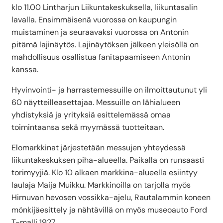
klo 11.00 Lintharjun Liikuntakeskuksella, liikuntasalin
lavalla. Ensimmäisenä vuorossa on kaupungin
muistaminen ja seuraavaksi vuorossa on Antonin
pitämä lajinäytös. Lajinäytöksen jälkeen yleisöllä on
mahdollisuus osallistua fanitapaamiseen Antonin
kanssa.
Hyvinvointi- ja harrastemessuille on ilmoittautunut yli
60 näytteilleasettajaa. Messuille on lähialueen
yhdistyksiä ja yrityksiä esittelemässä omaa
toimintaansa sekä myymässä tuotteitaan.
Elomarkkinat järjestetään messujen yhteydessä
liikuntakeskuksen piha-alueella. Paikalla on runsaasti
torimyyjiä. Klo 10 alkaen markkina-alueella esiintyy
laulaja Maija Muikku. Markkinoilla on tarjolla myös
Hirnuvan hevosen vossikka-ajelu, Rautalammin koneen
mönkijäesittely ja nähtävillä on myös museoauto Ford
T-malli 1927.