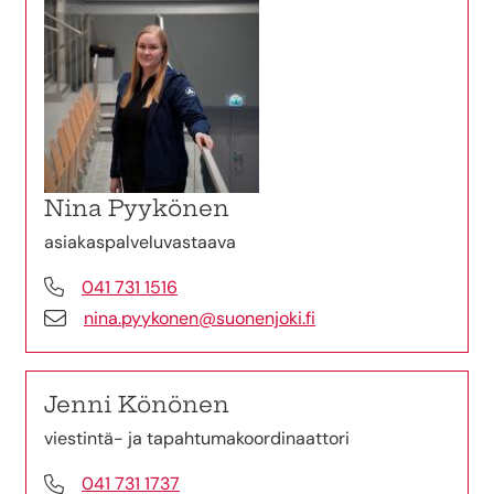
Nina Pyykönen
asiakaspalveluvastaava
041 731 1516
nina.pyykonen@suonenjoki.fi
Jenni Könönen
viestintä- ja tapahtumakoordinaattori
041 731 1737