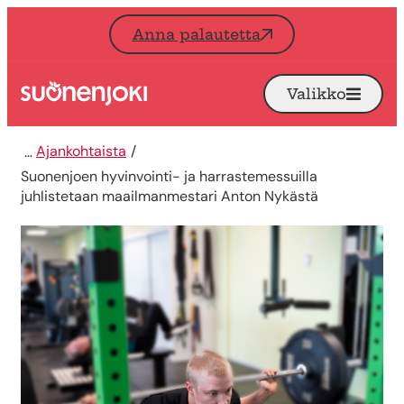
Siirry sisältöön
Anna palautetta
Valikko
Avaa
Etusivu
Ajankohtaista
Suonenjoen hyvinvointi- ja harrastemessuilla
juhlistetaan maailmanmestari Anton Nykästä