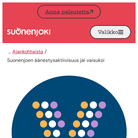
Siirry sisältöön
Anna palautetta
Valikko
Avaa
Etusivu
Ajankohtaista
Suonenjoen äänestysaktiivisuus jäi vaisuksi