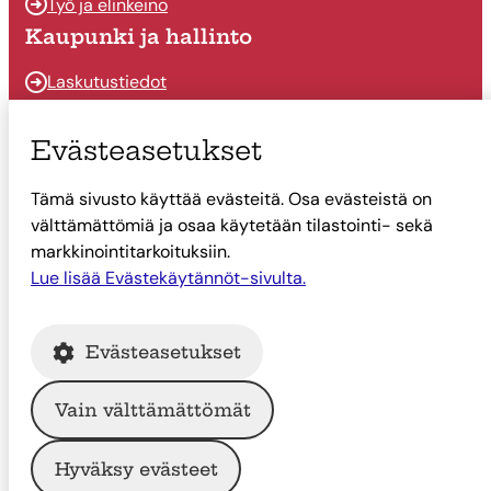
Työ ja elinkeino
Kaupunki ja hallinto
Laskutustiedot
Osallistu ja vaikuta
Evästeasetukset
Päätöksenteko
Tämä sivusto käyttää evästeitä. Osa evästeistä on
Talous
välttämättömiä ja osaa käytetään tilastointi- sekä
Yhteystiedot
markkinointitarkoituksiin.
Tietoa Suonenjoesta
Lue lisää Evästekäytännöt-sivulta.
Asiointi
Evästeasetukset
Tietoa Suonenjoesta
Vain välttämättömät
© Suonenjoen kaupunki
Hyväksy evästeet
Intranet
Tietosuoja
Saavutettavuus