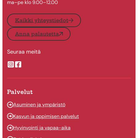
ma–pe klo 9.00–12.00
Kaikki yhteystiedot
Anna palautetta
Seuraa meitä
Suonenjoen kaupungin Instragram
Suonenjoen kaupungin Facebook
Palvelut
Asuminen ja ympäristö
Kasvun ja oppimisen palvelut
Hyvinvointi ja vapaa-aika