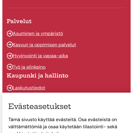
Palvelut
Asuminen ja ympäristö
Kasvun ja oppimisen palvelut
Hyvinvointi ja vapaa-aika
Työ ja elinkeino
Kaupunki ja hallinto
Laskutustiedot
Osallistu ja vaikuta
Evästeasetukset
Päätöksenteko
Tämä sivusto käyttää evästeitä. Osa evästeistä on
Talous
välttämättömiä ja osaa käytetään tilastointi- sekä
Yhteystiedot