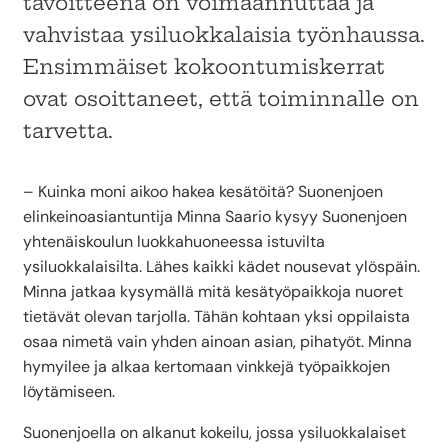
tavoitteena on voimaannuttaa ja
vahvistaa ysiluokkalaisia työnhaussa.
Ensimmäiset kokoontumiskerrat
ovat osoittaneet, että toiminnalle on
tarvetta.
– Kuinka moni aikoo hakea kesätöitä? Suonenjoen
elinkeinoasiantuntija Minna Saario kysyy Suonenjoen
yhtenäiskoulun luokkahuoneessa istuvilta
ysiluokkalaisilta. Lähes kaikki kädet nousevat ylöspäin.
Minna jatkaa kysymällä mitä kesätyöpaikkoja nuoret
tietävät olevan tarjolla. Tähän kohtaan yksi oppilaista
osaa nimetä vain yhden ainoan asian, pihatyöt. Minna
hymyilee ja alkaa kertomaan vinkkejä työpaikkojen
löytämiseen.
Suonenjoella on alkanut kokeilu, jossa ysiluokkalaiset