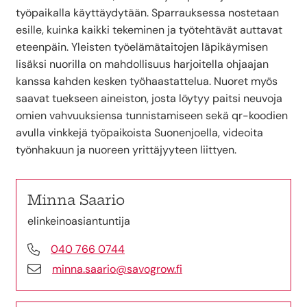
työpaikalla käyttäydytään. Sparrauksessa nostetaan
esille, kuinka kaikki tekeminen ja työtehtävät auttavat
eteenpäin. Yleisten työelämätaitojen läpikäymisen
lisäksi nuorilla on mahdollisuus harjoitella ohjaajan
kanssa kahden kesken työhaastattelua. Nuoret myös
saavat tuekseen aineiston, josta löytyy paitsi neuvoja
omien vahvuuksiensa tunnistamiseen sekä qr-koodien
avulla vinkkejä työpaikoista Suonenjoella, videoita
työnhakuun ja nuoreen yrittäjyyteen liittyen.
Minna Saario
elinkeinoasiantuntija
040 766 0744
minna.saario@savogrow.fi