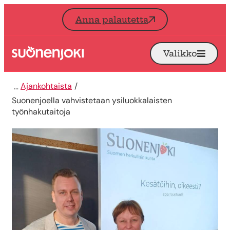
Siirry sisältöön
Anna palautetta
Valikko
Avaa
Etusivu
Ajankohtaista
Suonenjoella vahvistetaan ysiluokkalaisten
työnhakutaitoja