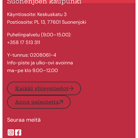
Suonenjoen kaupunki
Käyntiosoite: Keskuskatu 3
Postiosoite: PL 13, 77601 Suonenjoki
Puhelinpalvelu (9.00–15.00):
+358 17 513 311
Y-tunnus: 0208061-4
Info-piste ja ulko-ovi avoinna
ma–pe klo 9.00–12.00
Kaikki yhteystiedot
Anna palautetta
Seuraa meitä
Suonenjoen kaupungin Instragram
Suonenjoen kaupungin Facebook