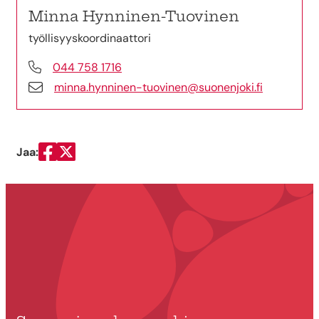
Minna Hynninen-Tuovinen
työllisyyskoordinaattori
044 758 1716
minna.hynninen-tuovinen@suonenjoki.fi
Jaa:
Jaa Facebookissa
Jaa Twitterissä