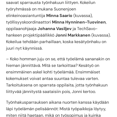
saavat sparrausta työnhakuun liittyen. Kokeilun
työryhmässä on mukana Suonenjoen
elinkeinoasiantuntija
Minna Saario
(kuvassa),
työllisyyskoordinaattori
Minna Hynninen-Tuovinen
,
oppilaanohjaaja
Johanna Vasiljev
ja TechSavo-
hankeen projektipäällikkö
Jonni Markkanen
(kuvassa).
Kokeilua tehdään parhaillaan, koska kesätyönhaku on
juuri nyt käynnissä.
– Koko homman juju on se, että työelämä sananakin on
hieman jännittävä. Mitä se tarkoittaa? Kesätyö on
ensimmäinen askel kohti työelämää. Ensimmäiset
kokemukset voivat antaa suuntaa tulevaa varten.
Tarkoituksena on sparrata oppilaita, jotta työnhakuun
liittyvää jännitystä saataisiin pois, Jonni kertoo.
Työnhakusparrauksen aikana nuorten kanssa käydään
läpi työelämän pelisäännöt: Mistä työpaikkoja löytyy,
miten niitä haetaan, mikä on työsopimus ja kuinka