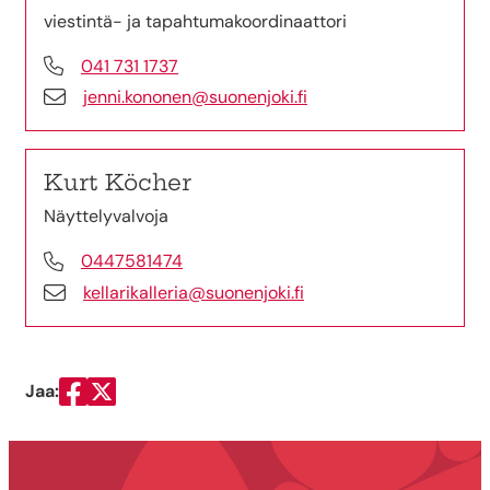
viestintä- ja tapahtumakoordinaattori
041 731 1737
jenni.kononen@suonenjoki.fi
Kurt Köcher
Näyttelyvalvoja
0447581474
kellarikalleria@suonenjoki.fi
Jaa:
Jaa Facebookissa
Jaa Twitterissä