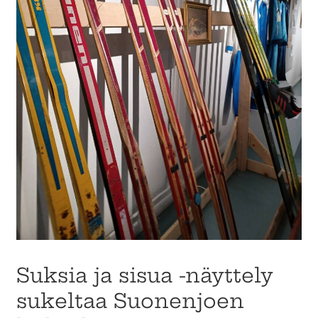
Suksia ja sisua -näyttely
sukeltaa Suonenjoen