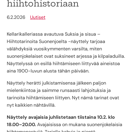
hiihtohistoriaan
6.2.2026
Uutiset
Kellarikalleriassa avautuva Suksia ja sisua –
Hiihtotarinoita Suonenjoelta -näyttely tarjoaa
välähdyksiä vuosikymmenten varsilta, miten
suonenjokelaiset ovat suksineet arjessa ja kilpaladuilla.
Näyttelyssä on esillä hiihtämiseen liittyvää aineistoa
aina 1900-luvun alusta tähän päivään.
Näyttely herätti julkistamisensa jälkeen paljon
mielenkiintoa ja saimme runsaasti lahjoituksia ja
tarinoita hiihtämiseen liittyen. Nyt nämä tarinat ovat
nyt kaikkien nähtävillä.
Näyttely avajaisia juhlistetaan tiistaina 10.2. klo
18.00–20.00.
Avajaisissa on mukana suonenjokelaisia
hiihtomenestyjiä. Tarjolla kahvia ja pientä