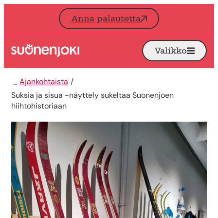
Siirry sisältöön
Anna palautetta
Valikko
Avaa
Etusivu
Ajankohtaista
Suksia ja sisua -näyttely sukeltaa Suonenjoen
hiihtohistoriaan