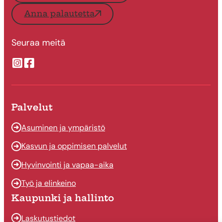
Anna palautetta
Seuraa meitä
Suonenjoen kaupungin Instragram
Suonenjoen kaupungin Facebook
Palvelut
Asuminen ja ympäristö
Kasvun ja oppimisen palvelut
Hyvinvointi ja vapaa-aika
Työ ja elinkeino
Kaupunki ja hallinto
Laskutustiedot