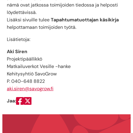
nämä ovat jatkossa toimijoiden tiedossa ja helposti
löydettävissä.
Lisäksi sivuille tulee
Tapahtumatuottajan käsikirja
helpottamaan toimijoiden työtä.
Lisätietoja:
Aki Siren
Projektipäällikkö
Matkailuverkot Vesille -hanke
Kehitysyhtiö SavoGrow
P. 040-648 8822
aki.siren@savogrow.fi
Jaa:
Jaa Facebookissa
Jaa Twitterissä