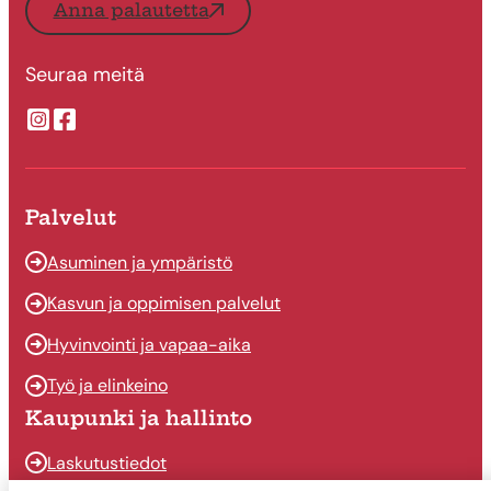
Anna palautetta
Seuraa meitä
Suonenjoen kaupungin Instragram
Suonenjoen kaupungin Facebook
Palvelut
Asuminen ja ympäristö
Kasvun ja oppimisen palvelut
Hyvinvointi ja vapaa-aika
Työ ja elinkeino
Kaupunki ja hallinto
Laskutustiedot