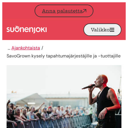
Siirry sisältöön
Anna palautetta
Valikko
Avaa
Etusivu
Ajankohtaista
SavoGrown kysely tapahtumajärjestäjille ja -tuottajille