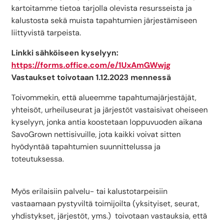
kartoitamme tietoa tarjolla olevista resursseista ja
kalustosta sekä muista tapahtumien järjestämiseen
liittyvistä tarpeista.
Linkki sähköiseen kyselyyn:
https://forms.office.com/e/1UxAmGWwjg
Vastaukset toivotaan 1.12.2023 mennessä
Toivommekin, että alueemme tapahtumajärjestäjät,
yhteisöt, urheiluseurat ja järjestöt vastaisivat oheiseen
kyselyyn, jonka antia koostetaan loppuvuoden aikana
SavoGrown nettisivuille, jota kaikki voivat sitten
hyödyntää tapahtumien suunnittelussa ja
toteutuksessa.
Myös erilaisiin palvelu- tai kalustotarpeisiin
vastaamaan pystyviltä toimijoilta (yksityiset, seurat,
yhdistykset, järjestöt, yms.) toivotaan vastauksia, että