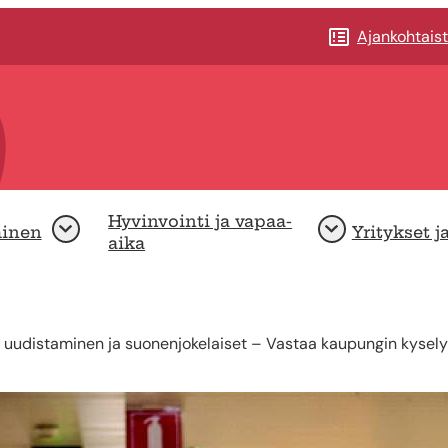
Ajankohtais
Hyvinvointi ja vapaa-
minen
Yritykset j
Avaa
Avaa
aika
uudistaminen ja suonenjokelaiset – Vastaa kaupungin kyselyyn