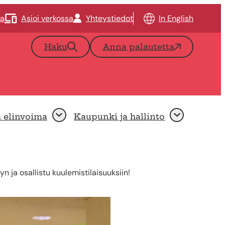
ta
Asioi verkossa
Yhteystiedot
In English
Haku
Anna palautetta
a elinvoima
Kaupunki ja hallinto
Avaa
Avaa
 ja osallistu kuulemistilaisuuksiin!