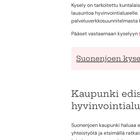
Kysely on tarkoitettu kuntalai
lausuntoa hyvinvointialueelle.
palveluverkkosuunnitelmasta 
Pääset vastaamaan kyselyyn
Suonenjoen kyse
Kaupunki edis
hyvinvointial
Suonenjoen kaupunki haluaa e
yhteistyötä ja etsimällä ratk