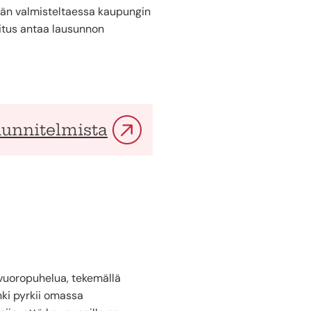
etään valmisteltaessa kaupungin
itus antaa lausunnon
uunnitelmista
vuoropuhelua, tekemällä
nki pyrkii omassa