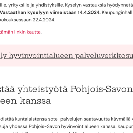
sille, yrityksille ja yhdistyksille. Kyselyn vastauksia hyödynn
Vastaathan kyselyyn viimeistään 14.4.2024.
Kaupunginhall
kokouksessaan 22.4.2024.
tämän linkin kautta
.
ly hyvinvointialueen palveluverkkos
tää yhteistyötä Pohjois-Savon
ueen kanssa
distää kuntalaistensa sote-palvelujen saatavuutta käymällä 
aisuja yhdessä Pohjois-Savon hyvinvointialueen kanssa. Kaupu