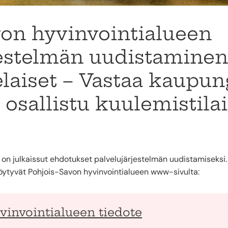
von hyvinvointialueen
jestelmän uudistaminen
laiset – Vastaa kaupun
 osallistu kuulemistila
on julkaissut ehdotukset palvelujärjestelmän uudistamiseksi. 
öytyvät Pohjois-Savon hyvinvointialueen www-sivulta:
vinvointialueen tiedote