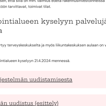
n, että sillä on mm. valmius edetä rakennusinvestoinneissa n
öön tarvittavat, toimivat tilat.
ointialueen kyselyyn palveluj
a
öytyy terveyskeskukselta ja myös liikuntakeskuksen aulaan o
intialueen kyselyyn 21.4.2024 mennessä.
rjestelmän uudistamisesta
än uudistus (esittely)