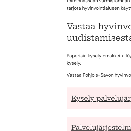
toiminnassaan varmistamaan se
tarjota hyvinvointialueen käytt
Vastaa hyvinv
uudistamisest
Paperisia kyselylomakkeita l
kysely.
Vastaa Pohjois-Savon hyvinvo
Kysely palvelujä
Palvelujärjestelm