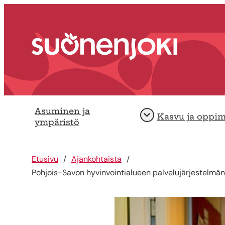
Siirry sisältöön
Etusivu
Asuminen ja
Kasvu ja oppi
Avaa
ympäristö
Etusivu
Ajankohtaista
Pohjois-Savon hyvinvointialueen palvelujärjestelmän 