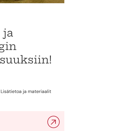
 ja
gin
isuuksiin!
Lisätietoa ja materiaalit