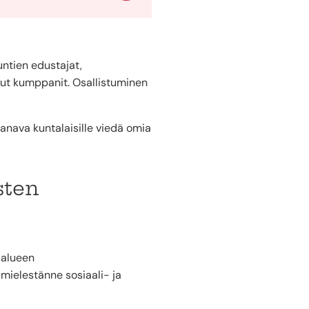
untien edustajat,
muut kumppanit. Osallistuminen
anava kuntalaisille viedä omia
sten
ialueen
mielestänne sosiaali- ja