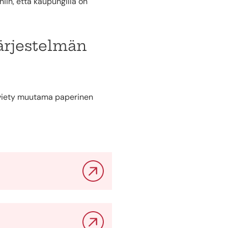
iin, että kaupungilla on
ärjestelmän
n viety muutama paperinen