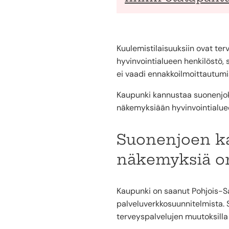
Kuulemistilaisuuksiin ovat ter
hyvinvointialueen henkilöstö,
ei vaadi ennakkoilmoittautumi
Kaupunki kannustaa suonenjokel
näkemyksiään hyvinvointialuee
Suonenjoen ka
näkemyksiä o
Kaupunki on saanut Pohjois-S
palveluverkkosuunnitelmista. 
terveyspalvelujen muutoksilla a