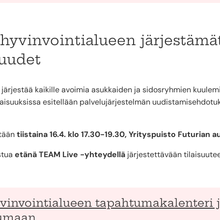
hyvinvointialueen järjestämä
suudet
järjestää kaikille avoimia asukkaiden ja sidosryhmien kuulemist
isuuksissa esitellään palvelujärjestelmän uudistamisehdotuk
etään
tiistaina 16.4. klo 17.30-19.30, Yrityspuisto Futurian a
istua
etänä TEAM Live -yhteydellä
järjestettävään tilaisuutee
yvinvointialueen tapahtumakalenteri
tumaan