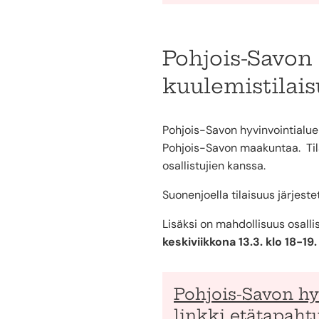
Pohjois-Savon 
kuulemistilai
Pohjois-Savon hyvinvointialue 
Pohjois-Savon maakuntaa. Tila
osallistujien kanssa.
Suonenjoella tilaisuus järjest
Lisäksi on mahdollisuus osall
keskiviikkona 13.3. klo 18-19.
Pohjois-Savon h
linkki etätapah