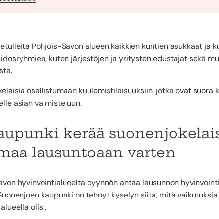
vetulleita Pohjois-Savon alueen kaikkien kuntien asukkaat ja k
 sidosryhmien, kuten järjestöjen ja yritysten edustajat sekä 
sta.
aisia osallistumaan kuulemistilaisuuksiin, jotka ovat suora k
lle asian valmisteluun.
upunki kerää suonenjokelai
maa lausuntoaan varten
avon hyvinvointialueelta pyynnön antaa lausunnon hyvinvoint
Suonenjoen kaupunki on tehnyt kyselyn siitä, mitä vaikutuksia 
lueella olisi.