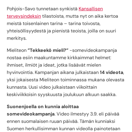
Pohjois-Savo tunnetaan synkistä
Kansallisen
terveysindeksin
tilastoista, mutta nyt on aika kertoa
meistä toisenlainen tarina – tarina toivosta,
yhteisöllisyydestä ja pienistä teoista, joilla on suuri
merkitys.
Mieliteon
”Tekkeekö mieli?”
-somevideokampanja
nostaa esiin maakuntamme kirkkaimmat helmet:
ihmiset, ilmiöt ja ideat, jotka lisäävät mielen
hyvinvointia. Kampanjan aikana julkaistaan
14 videota
,
yksi jokaisesta Mieliteon toiminnassa mukana olevasta
kunnasta. Uusi video julkaistaan viikoittain
keskiviikkoisin syyskuusta joulukuun alkuun saakka.
Suonenjoella on kunnia aloittaa
somevideokampanja
. Video ilmestyy 3.9. eli päivää
ennen suomalaisen ruuan päivää. Tämän kunniaksi
Suomen herkullisimman kunnan videolla painotetaan