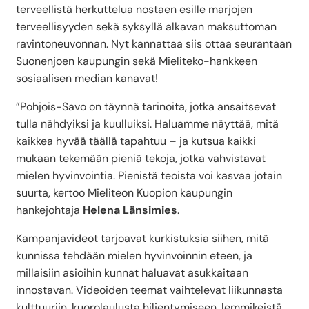
terveellistä herkuttelua nostaen esille marjojen
terveellisyyden sekä syksyllä alkavan maksuttoman
ravintoneuvonnan. Nyt kannattaa siis ottaa seurantaan
Suonenjoen kaupungin sekä Mieliteko-hankkeen
sosiaalisen median kanavat!
”Pohjois-Savo on täynnä tarinoita, jotka ansaitsevat
tulla nähdyiksi ja kuulluiksi. Haluamme näyttää, mitä
kaikkea hyvää täällä tapahtuu – ja kutsua kaikki
mukaan tekemään pieniä tekoja, jotka vahvistavat
mielen hyvinvointia. Pienistä teoista voi kasvaa jotain
suurta, kertoo Mieliteon Kuopion kaupungin
hankejohtaja
Helena Länsimies
.
Kampanjavideot tarjoavat kurkistuksia siihen, mitä
kunnissa tehdään mielen hyvinvoinnin eteen, ja
millaisiin asioihin kunnat haluavat asukkaitaan
innostavan. Videoiden teemat vaihtelevat liikunnasta
kulttuuriin, kuorolaulusta hiljentymiseen, lemmikeistä