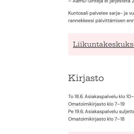
– Aamu-uinteja ei järjestetä 2
Kuntosali palvelee sarja- ja v
rannekkeesi päivittämisen enne
Liikuntakeskuks
Kirjasto
To 18.6. Asiakaspalvelu klo 10
Omatoimikirjasto klo 7–19
Pe 19.6. Asiakaspalvelu suljett
Omatoimikirjasto klo 7–18