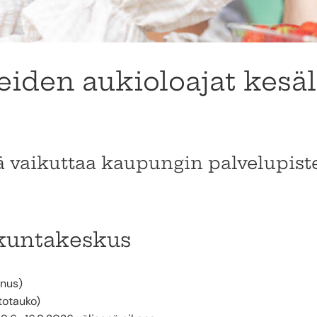
eiden aukioloajat kesä
ä vaikuttaa kaupungin palvelupist
ikuntakeskus
nnus)
totauko)