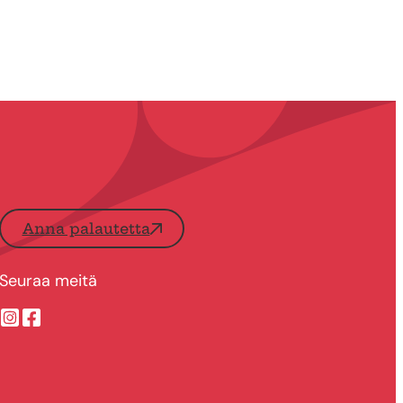
Anna palautetta
Seuraa meitä
Suonenjoen kaupungin Instragram
Suonenjoen kaupungin Facebook