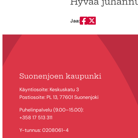
Hyvää juhannu
Jaa:
Jaa Facebookissa
Jaa Twitterissä
Suonenjoen kaupunki
Käyntiosoite: Keskuskatu 3
Postiosoite: PL 13, 77601 Suonenjoki
Puhelinpalvelu (9.00–15.00):
+358 17 513 311
Y-tunnus: 0208061-4