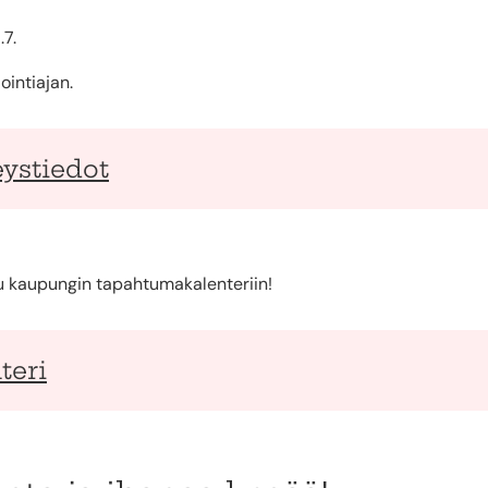
.7.
intiajan.
ystiedot
u kaupungin tapahtumakalenteriin!
teri