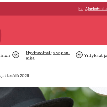
Ajankohtais
Hyvinvointi ja vapaa-
minen
Yritykset j
Avaa
Avaa
aika
ajat kesällä 2026