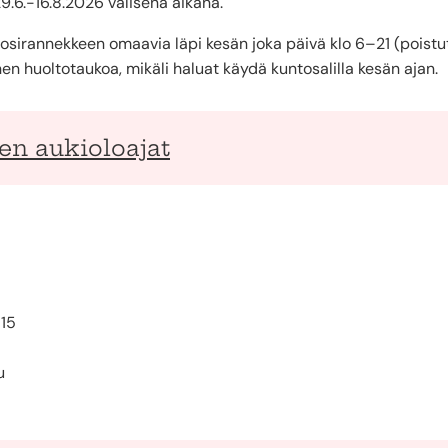
9.6.-16.8.2026 välisenä aikana.
uosirannekkeen omaavia läpi kesän joka päivä klo 6–21 (poistu
n huoltotaukoa, mikäli haluat käydä kuntosalilla kesän ajan.
en aukioloajat
–15
u