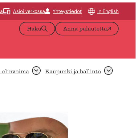
ta
Asioi verkossa
Yhteystiedot
In English
Haku
Anna palautetta
a elinvoima
Kaupunki ja hallinto
Avaa
Avaa