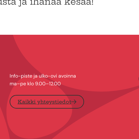
sta ja ihanaa kesää!
Info-piste ja ulko-ovi avoinna
ma–pe klo 9.00–12.00
Kaikki yhteystiedot