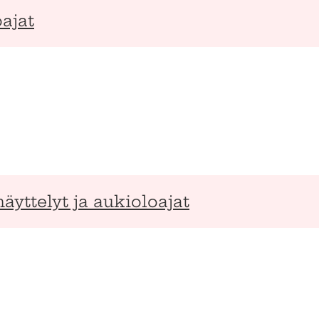
ajat
näyttelyt ja aukioloajat