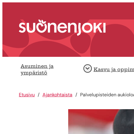
Siirry sisältöön
Etusivu
Asuminen ja
Kasvu ja oppi
Avaa
ympäristö
Etusivu
Ajankohtaista
Palvelupisteiden aukiolo