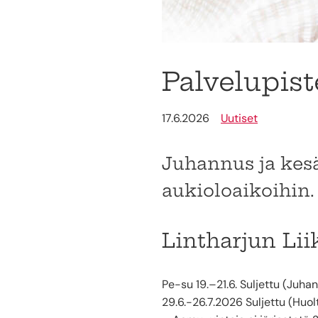
Palvelupist
17.6.2026
Uutiset
Juhannus ja kes
aukioloaikoihin.
Lintharjun Li
Pe-su 19.–21.6. Suljettu (Juha
29.6.-26.7.2026 Suljettu (Huol