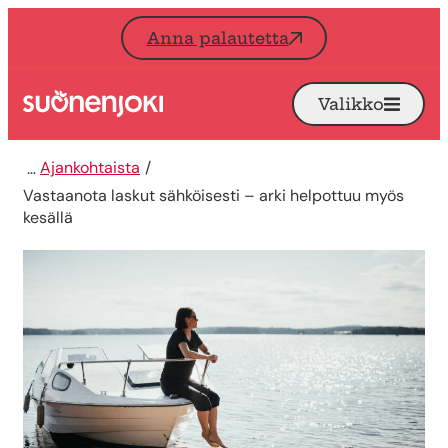
Siirry sisältöön
Anna palautetta
Valikko
Avaa
Etusivu
Ajankohtaista
Vastaanota laskut sähköisesti – arki helpottuu myös
kesällä