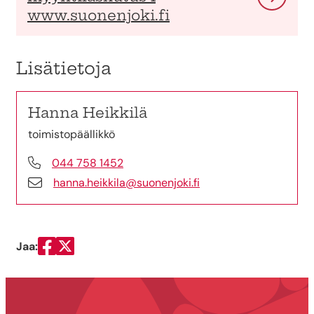
www.suonenjoki.fi
Lisätietoja
Hanna Heikkilä
toimistopäällikkö
044 758 1452
hanna.heikkila@suonenjoki.fi
Jaa:
Jaa Facebookissa
Jaa Twitterissä