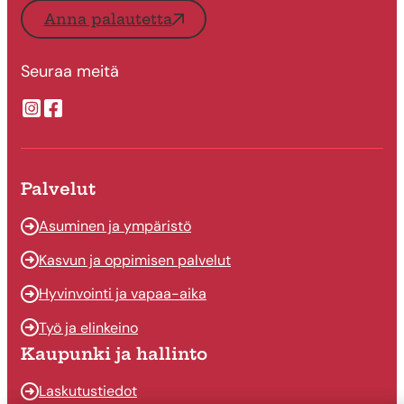
Anna palautetta
Seuraa meitä
Suonenjoen kaupungin Instragram
Suonenjoen kaupungin Facebook
Palvelut
Asuminen ja ympäristö
Kasvun ja oppimisen palvelut
Hyvinvointi ja vapaa-aika
Työ ja elinkeino
Kaupunki ja hallinto
Laskutustiedot