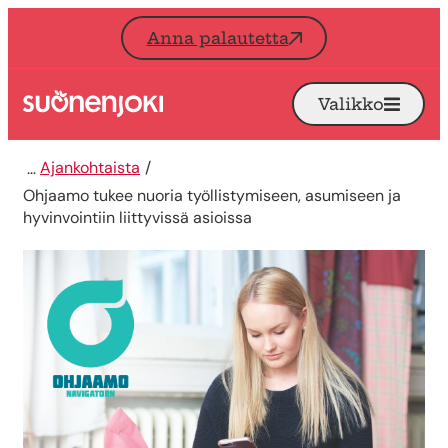
Siirry sisältöön
Anna palautetta
Valikko
Avaa
Etusivu
Ajankohtaista
Ohjaamo tukee nuoria työllistymiseen, asumiseen ja
hyvinvointiin liittyvissä asioissa