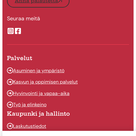
Anna palautetta
Seuraa meitä
Suonenjoen kaupungin Instragram
Suonenjoen kaupungin Facebook
Palvelut
Asuminen ja ympäristö
Kasvun ja oppimisen palvelut
Hyvinvointi ja vapaa-aika
Työ ja elinkeino
Kaupunki ja hallinto
Laskutustiedot