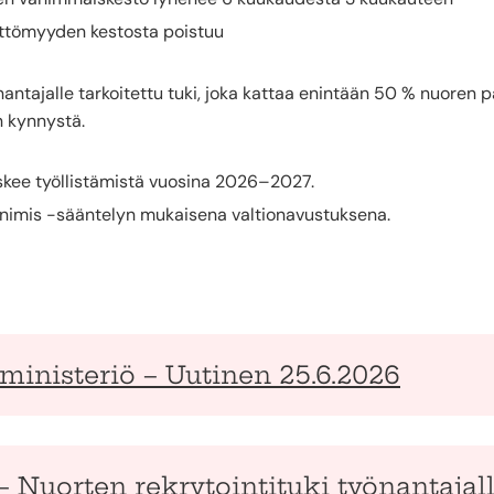
ttömyyden kestosta poistuu
önantajalle tarkoitettu tuki, joka kattaa enintään 50 % nuore
n kynnystä.
skee työllistämistä vuosina 2026–2027.
nimis -sääntelyn mukaisena valtionavustuksena.
oministeriö – Uutinen 25.6.2026
– Nuorten rekrytointituki työnantajal