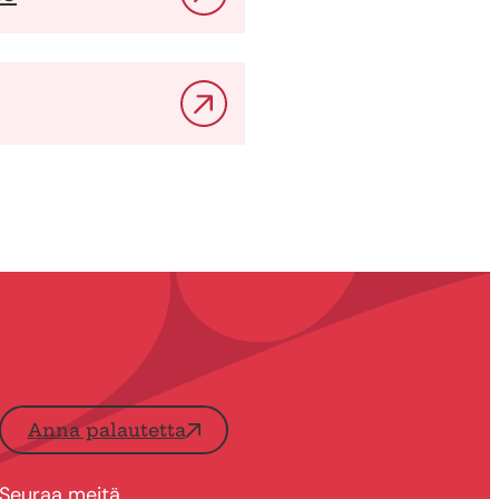
Anna palautetta
Seuraa meitä