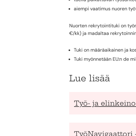
aiempi vaatimus nuoren työ
Nuorten rekrytointituki on ty
€/kk) ja madaltaa rekrytoinni
Tuki on määräaikainen ja ko
Tuki myönnetään EU:n de mi
Lue lisää
Työ- ja elinkein
TyöNavigaattori 