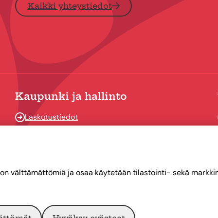
Kaikki yhteystiedot
Kaupunki ja hallinto
Laskutustiedot
Osallistu ja vaikuta
Päätöksenteko
Talous
on välttämättömiä ja osaa käytetään tilastointi- sekä markkino
Yhteystiedot
ättömät
Hyväksy evästeet