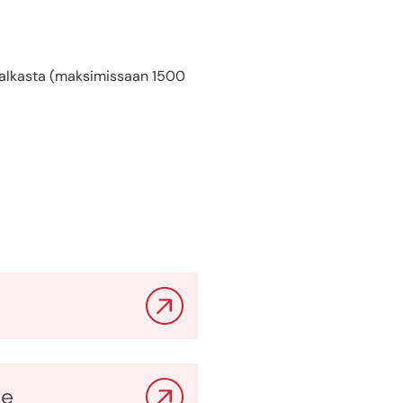
n palkasta (maksimissaan 1500
le