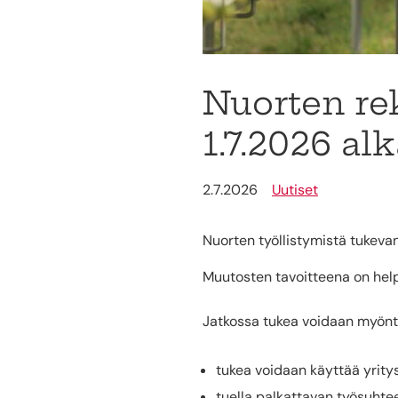
Nuorten rek
1.7.2026 al
2.7.2026
Uutiset
Nuorten työllistymistä tukevan
Muutosten tavoitteena on help
Jatkossa tukea voidaan myönt
tukea voidaan käyttää yritys
tuella palkattavan työsuht