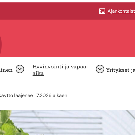
Ajankohtais
Hyvinvointi ja vapaa-
minen
Yritykset j
Avaa
Avaa
aika
käyttö laajenee 1.7.2026 alkaen