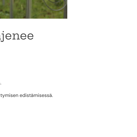
ajenee
.
istymisen edistämisessä.