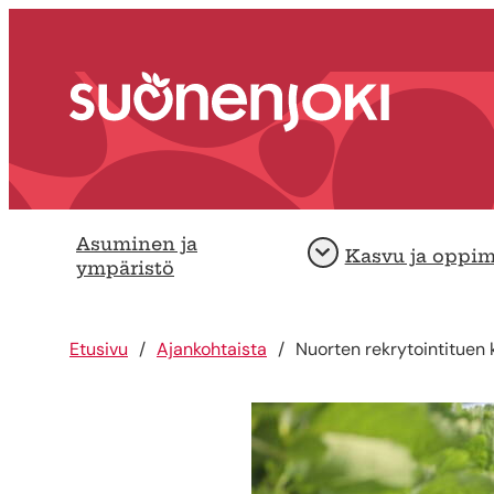
Siirry sisältöön
Etusivu
Asuminen ja
Kasvu ja oppi
Avaa
ympäristö
Etusivu
Ajankohtaista
Nuorten rekrytointituen 