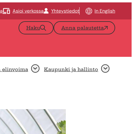
ta
Asioi verkossa
Yhteystiedot
In English
Haku
Anna palautetta
a elinvoima
Kaupunki ja hallinto
Avaa
Avaa