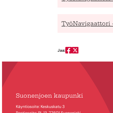
TyöNavigaattori 
Jaa:
Jaa Facebookissa
Jaa Twitterissä
Suonenjoen kaupunki
Käyntiosoite: Keskuskatu 3
Postiosoite: PL 13, 77601 Suonenjoki