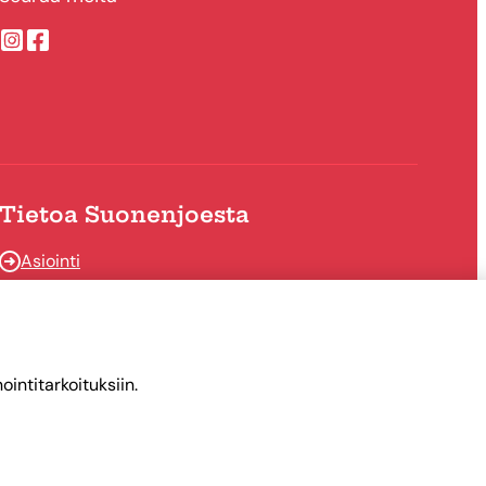
Suonenjoen kaupungin Instragram
Suonenjoen kaupungin Facebook
Tietoa Suonenjoesta
Asiointi
Tietoa Suonenjoesta
intitarkoituksiin.