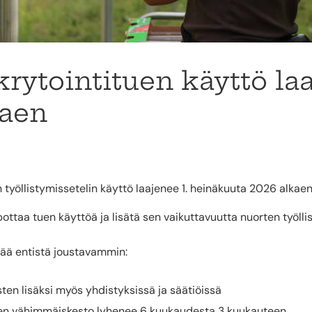
rytointituen käyttö la
kaen
 työllistymissetelin käyttö laajenee 1. heinäkuuta 2026 alkaen
ottaa tuen käyttöä ja lisätä sen vaikuttavuutta nuorten työll
ää entistä joustavammin:
ten lisäksi myös yhdistyksissä ja säätiöissä
een vähimmäiskesto lyhenee 6 kuukaudesta 3 kuukauteen