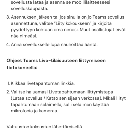
sovellusta lataa ja asenna se mobiililaitteeseesi
sovelluskaupasta.
Asennuksen jälkeen tai jos sinulla on jo Teams sovellus
asennettuna, valitse ”Liity kokoukseen” ja kirjoita
pyydettyyn kohtaan oma nimesi. Muut osallistujat eivät
näe nimeäsi.
Anna sovellukselle lupa nauhoittaa ääntä.
Ohjeet Teams Live-tilaisuuteen liittymiseen
tietokoneella:
Klikkaa livetapahtuman linkkiä.
Valitse haluamasi Livetapahtumaan liittymistapa
(Lataa sovellus / Katso sen sijaan verkossa). Mikäli liityt
tapahtumaan selaimella, salli selaimen käyttää
mikrofonia ja kameraa.
Valtuuston kokousten lähettämisellä