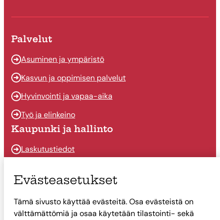
Suonenjoen kaupungin Instragram
Suonenjoen kaupungin Facebook
Palvelut
Asuminen ja ympäristö
Kasvun ja oppimisen palvelut
Hyvinvointi ja vapaa-aika
Työ ja elinkeino
Kaupunki ja hallinto
Laskutustiedot
Osallistu ja vaikuta
Evästeasetukset
Päätöksenteko
Tämä sivusto käyttää evästeitä. Osa evästeistä on
Talous
välttämättömiä ja osaa käytetään tilastointi- sekä