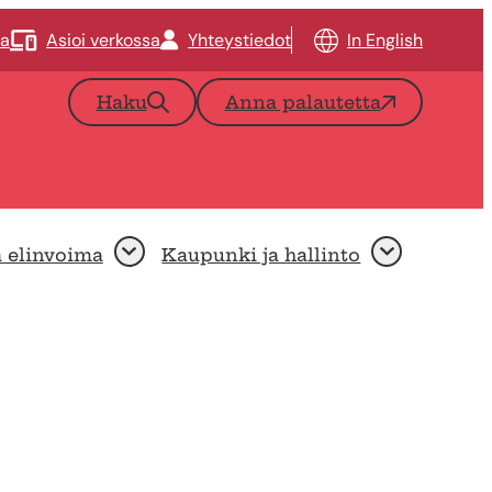
ta
Asioi verkossa
Yhteystiedot
In English
Haku
Anna palautetta
a elinvoima
Kaupunki ja hallinto
Avaa
Avaa