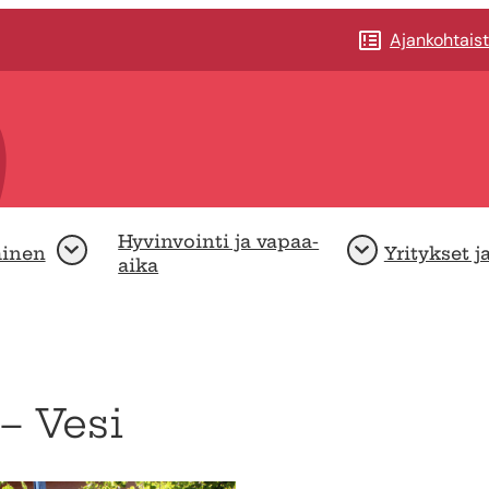
Ajankohtais
Hyvinvointi ja vapaa-
minen
Yritykset j
Avaa
Avaa
aika
– Vesi