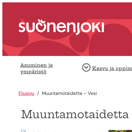
Siirry sisältöön
Etusivu
Asuminen ja
Kasvu ja oppi
Avaa
ympäristö
Etusivu
Muuntamotaidetta – Vesi
Muuntamotaidetta 