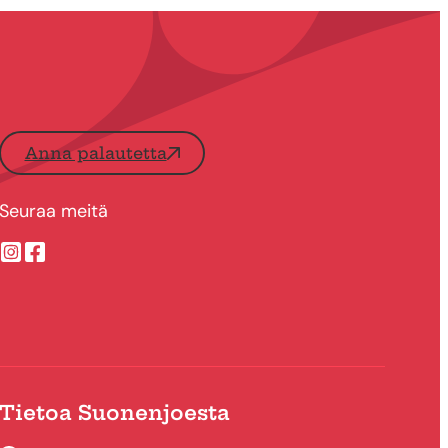
Anna palautetta
Seuraa meitä
Suonenjoen kaupungin Instragram
Suonenjoen kaupungin Facebook
Tietoa Suonenjoesta