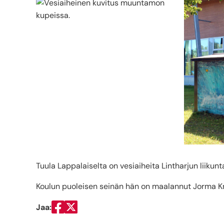
Tuula Lappalaiselta on vesiaiheita Lintharjun liik
Koulun puoleisen seinän hän on maalannut Jorma K
Jaa:
Jaa Facebookissa
Jaa Twitterissä