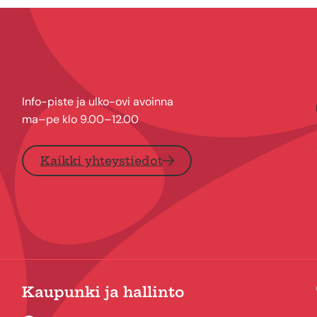
Info-piste ja ulko-ovi avoinna
ma–pe klo 9.00–12.00
Kaikki yhteystiedot
Kaupunki ja hallinto