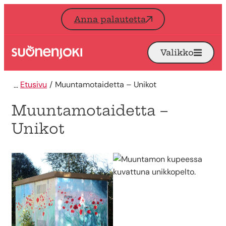
Siirry sisältöön
Anna palautetta
Valikko
Avaa
Etusivu
Etusivu
Muuntamotaidetta – Unikot
Muuntamotaidetta –
Unikot