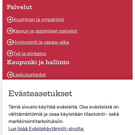
Palvelut
Asuminen ja ympäristö
Kasvun ja oppimisen palvelut
Hyvinvointi ja vapaa-aika
Työ ja elinkeino
Kaupunki ja hallinto
Laskutustiedot
Osallistu ja vaikuta
Evästeasetukset
Päätöksenteko
Tämä sivusto käyttää evästeitä. Osa evästeistä on
Talous
välttämättömiä ja osaa käytetään tilastointi- sekä
Yhteystiedot
markkinointitarkoituksiin.
Tietoa Suonenjoesta
Lue lisää Evästekäytännöt-sivulta.