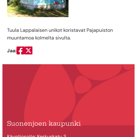
Tuula Lappalaisen unikot koristavat Pajapuiston
muuntamoa kolmelta sivulta.
Jaa:
Jaa Facebookissa
Jaa Twitterissä
Suonenjoen kaupunki
Käyntiosoite: Keskuskatu 3