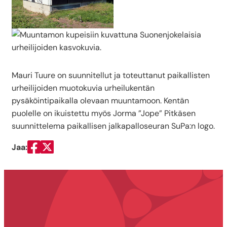
Mauri Tuure on suunnitellut ja toteuttanut paikallisten
urheilijoiden muotokuvia urheilukentän
pysäköintipaikalla olevaan muuntamoon. Kentän
puolelle on ikuistettu myös Jorma ”Jope” Pitkäsen
suunnittelema paikallisen jalkapalloseuran SuPa:n logo.
Jaa:
Jaa Facebookissa
Jaa Twitterissä