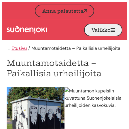
Siirry sisältöön
Anna palautetta
Valikko
Avaa
Etusivu
Etusivu
Muuntamotaidetta – Paikallisia urheilijoita
Muuntamotaidetta –
Paikallisia urheilijoita