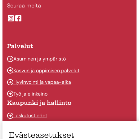
Seuraa meitä
Suonenjoen kaupungin Instragram
Suonenjoen kaupungin Facebook
Palvelut
Asuminen ja ympäristö
Kasvun ja oppimisen palvelut
Hyvinvointi ja vapaa-aika
Työ ja elinkeino
Kaupunki ja hallinto
Laskutustiedot
Osallistu ja vaikuta
Evästeasetukset
Päätöksenteko