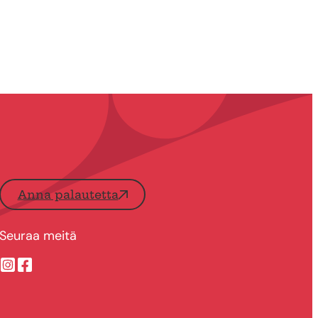
Anna palautetta
Seuraa meitä
Suonenjoen kaupungin Instragram
Suonenjoen kaupungin Facebook