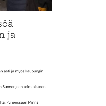
söä
n ja
aan asti ja myös kaupungin
ion Suonenjoen toimipisteen
:lta. Puheessaan Minna