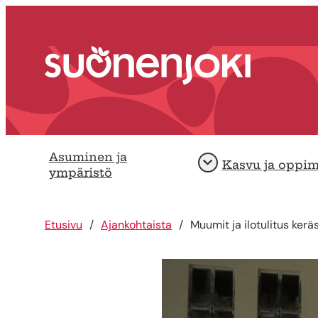
Siirry sisältöön
Etusivu
Asuminen ja
Kasvu ja oppi
Avaa
ympäristö
Etusivu
Ajankohtaista
Muumit ja ilotulitus ker