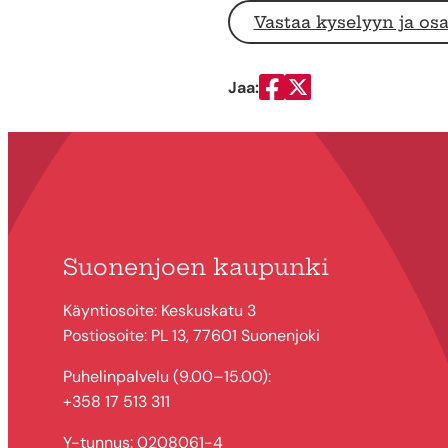
Vastaa kyselyyn ja osa
Jaa:
Jaa Facebookissa
Jaa Twitterissä
Suonenjoen kaupunki
Käyntiosoite: Keskuskatu 3
Postiosoite: PL 13, 77601 Suonenjoki
Puhelinpalvelu (9.00–15.00):
+358 17 513 311
Y-tunnus: 0208061-4