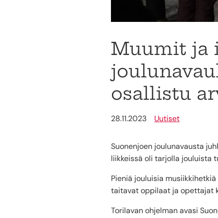
Muumit ja i
joulunavau
osallistu a
28.11.2023
Uutiset
Suonenjoen joulunavausta juhli
liikkeissä oli tarjolla jouluista
Pieniä jouluisia musiikkihetki
taitavat oppilaat ja opettajat 
Torilavan ohjelman avasi Suon