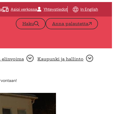
ta
Asioi verkossa
Yhteystiedot
In English
Haku
Anna palautetta
a elinvoima
Kaupunki ja hallinto
Avaa
Avaa
arvontaan!