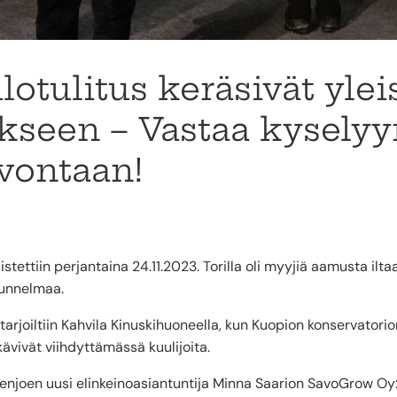
lotulitus keräsivät ylei
kseen – Vastaa kyselyy
rvontaan!
stettiin perjantaina 24.11.2023. Torilla oli myyjiä aamusta ilt
 tunnelmaa.
ä tarjoiltiin Kahvila Kinuskihuoneella, kun Kuopion konservator
kävivät viihdyttämässä kuulijoita.
enjoen uusi elinkeinoasiantuntija Minna Saarion SavoGrow Oy