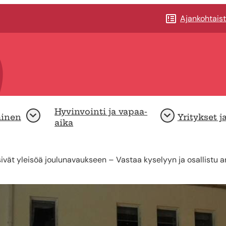
Ajankohtais
Hyvinvointi ja vapaa-
minen
Yritykset j
Avaa
Avaa
aika
äsivät yleisöä joulunavaukseen – Vastaa kyselyyn ja osallistu 