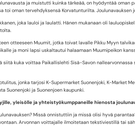
lunavausta ja muistutti kuinka tärkeää, on hyödyntää oman p
a toi oman tervehdyksensä Korvatunturilta. Joulunavauksen ju
kanen, joka lauloi ja laulatti. Hänen mukanaan oli lauluopiskeli
tolta.
een otteeseen Muumit, jotka toivat lavalle Pikku Myyn talvika
aikalle ja moni lapsi uskaltautui halaamaan Muumipeikon kans
 siitä kuka voittaa Paikallislehti Sisä-Savon nallearvonnassa 
otulitus, jonka tarjosi K-Supermarket Suonenjoki, K-Market M
ta Suonenjoki ja Suonenjoen kaupunki.
 myyjille, yleisölle ja yhteistyökumppaneille hienosta joulun
ulunavauksen? Missä onnistuttiin ja missä olisi hyvä parantaa
ontaan. Arvonnan voittajalle ilmoitetaan tekstiviestillä tai säh