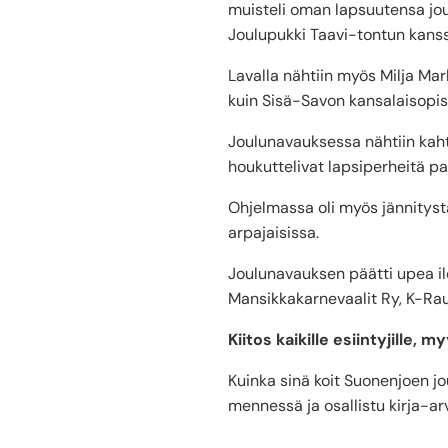
muisteli oman lapsuutensa jou
Joulupukki Taavi-tontun kanss
Lavalla nähtiin myös Milja Mark
kuin Sisä-Savon kansalaisopis
Joulunavauksessa nähtiin kaht
houkuttelivat lapsiperheitä p
Ohjelmassa oli myös jännitystä
arpajaisissa.
Joulunavauksen päätti upea il
Mansikkakarnevaalit Ry, K-Rau
Kiitos kaikille esiintyjille,
Kuinka sinä koit Suonenjoen jo
mennessä ja osallistu kirja-arv