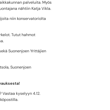
aikkakunnan palveluita. Myös
ontajana nähtiin Katja Vikla.
joita niin konservatoriolta
rkelot. Tutut hahmot
sa.
sekä Suonenjoen Yrittäjien
etsola, Suonenjoen
avauksesta!
? Vastaa kyselyyn 4.12.
köpostilla.