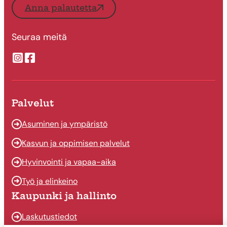
Anna palautetta
Seuraa meitä
Suonenjoen kaupungin Instragram
Suonenjoen kaupungin Facebook
Palvelut
Asuminen ja ympäristö
Kasvun ja oppimisen palvelut
Hyvinvointi ja vapaa-aika
Työ ja elinkeino
Kaupunki ja hallinto
Laskutustiedot