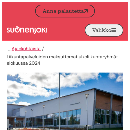
Siirry sisältöön
Anna palautetta
Valikko
Avaa
Etusivu
Ajankohtaista
Liikuntapalveluiden maksuttomat ulkoliikuntaryhmät
elokuussa 2024