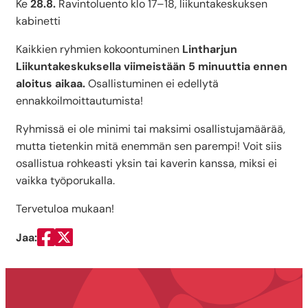
Ke
28.8.
Ravintoluento klo 17–18, liikuntakeskuksen
kabinetti
Kaikkien ryhmien kokoontuminen
Lintharjun
Liikuntakeskuksella viimeistään 5 minuuttia ennen
aloitus aikaa.
Osallistuminen ei edellytä
ennakkoilmoittautumista!
Ryhmissä ei ole minimi tai maksimi osallistujamäärää,
mutta tietenkin mitä enemmän sen parempi! Voit siis
osallistua rohkeasti yksin tai kaverin kanssa, miksi ei
vaikka työporukalla.
Tervetuloa mukaan!
Jaa:
Jaa Facebookissa
Jaa Twitterissä