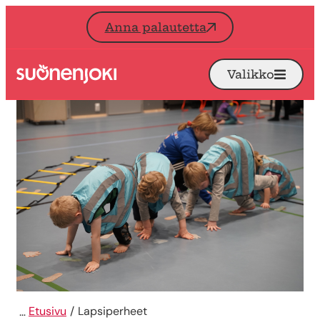
Siirry sisältöön
Anna palautetta
Valikko
Avaa
Etusivu
Etusivu
Lapsiperheet