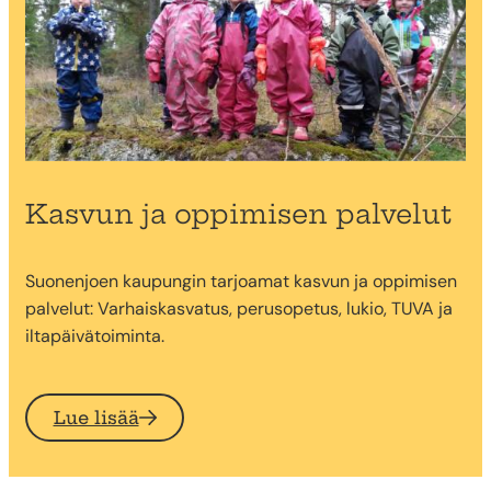
Kasvun ja oppimisen palvelut
Suonenjoen kaupungin tarjoamat kasvun ja oppimisen
palvelut: Varhaiskasvatus, perusopetus, lukio, TUVA ja
iltapäivätoiminta.
Lue lisää