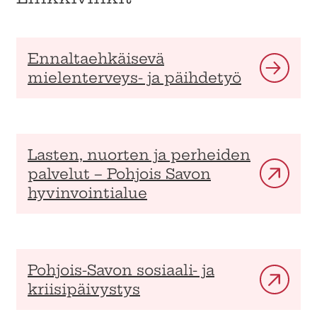
Ennaltaehkäisevä
mielenterveys- ja päihdetyö
Lasten, nuorten ja perheiden
palvelut – Pohjois Savon
hyvinvointialue
Pohjois-Savon sosiaali- ja
kriisipäivystys