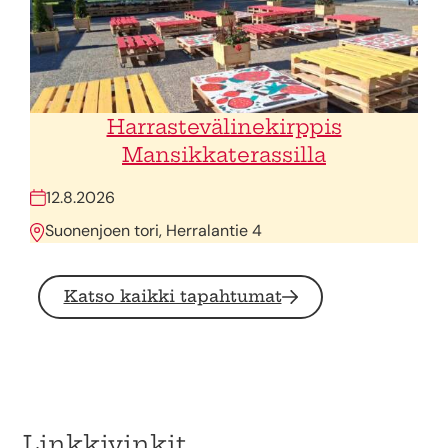
Harrastevälinekirppis
Mansikkaterassilla
12.8.2026
Suonenjoen tori, Herralantie 4
Katso kaikki tapahtumat
Linkkivinkit