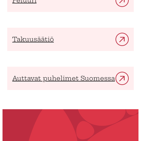
Peluuri
Takuusäätiö
Auttavat puhelimet Suomessa