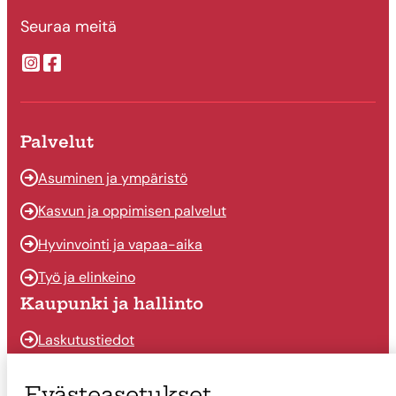
Seuraa meitä
Suonenjoen kaupungin Instragram
Suonenjoen kaupungin Facebook
Palvelut
Asuminen ja ympäristö
Kasvun ja oppimisen palvelut
Hyvinvointi ja vapaa-aika
Työ ja elinkeino
Kaupunki ja hallinto
Laskutustiedot
Osallistu ja vaikuta
Evästeasetukset