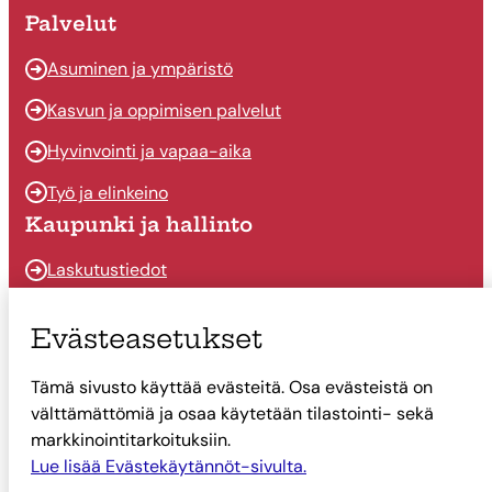
Palvelut
Asuminen ja ympäristö
Kasvun ja oppimisen palvelut
Hyvinvointi ja vapaa-aika
Työ ja elinkeino
Kaupunki ja hallinto
Laskutustiedot
Osallistu ja vaikuta
Evästeasetukset
Päätöksenteko
Tämä sivusto käyttää evästeitä. Osa evästeistä on
Talous
välttämättömiä ja osaa käytetään tilastointi- sekä
Yhteystiedot
markkinointitarkoituksiin.
Tietoa Suonenjoesta
Lue lisää Evästekäytännöt-sivulta.