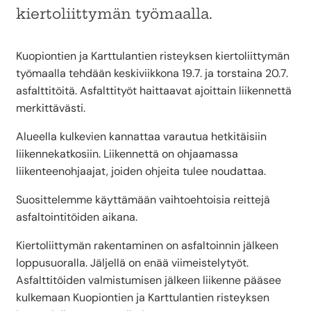
kiertoliittymän työmaalla.
Kuopiontien ja Karttulantien risteyksen kiertoliittymän
työmaalla tehdään keskiviikkona 19.7. ja torstaina 20.7.
asfalttitöitä. Asfalttityöt haittaavat ajoittain liikennettä
merkittävästi.
Alueella kulkevien kannattaa varautua hetkitäisiin
liikennekatkosiin. Liikennettä on ohjaamassa
liikenteenohjaajat, joiden ohjeita tulee noudattaa.
Suosittelemme käyttämään vaihtoehtoisia reittejä
asfaltointitöiden aikana.
Kiertoliittymän rakentaminen on asfaltoinnin jälkeen
loppusuoralla. Jäljellä on enää viimeistelytyöt.
Asfalttitöiden valmistumisen jälkeen liikenne pääsee
kulkemaan Kuopiontien ja Karttulantien risteyksen