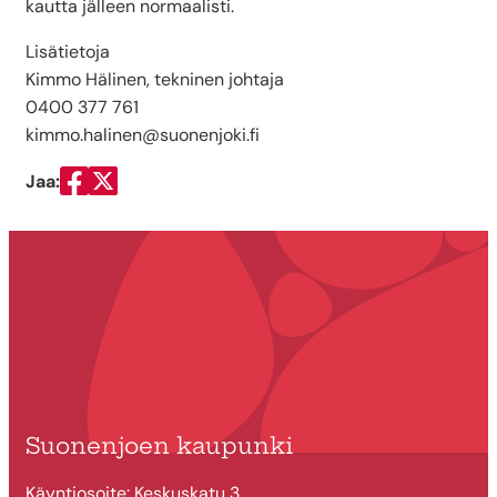
kautta jälleen normaalisti.
Lisätietoja
Kimmo Hälinen, tekninen johtaja
0400 377 761
kimmo.halinen@suonenjoki.fi
Jaa:
Jaa Facebookissa
Jaa Twitterissä
Suonenjoen kaupunki
Käyntiosoite: Keskuskatu 3