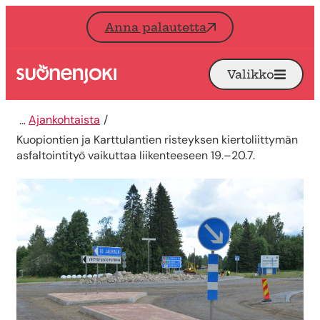
Siirry sisältöön
Anna palautetta
Valikko
Avaa
Etusivu
Ajankohtaista
Kuopiontien ja Karttulantien risteyksen kiertoliittymän
asfaltointityö vaikuttaa liikenteeseen 19.–20.7.