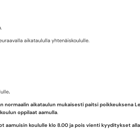
.
raavalla aikataululla yhtenäiskoululle.
ulle
.
n normaalin aikataulun mukaisesti paitsi poikkeuksena 
koulun oppilaat aamulla
.
ot aamuisin koululle klo 8.00 ja pois vienti kyyditykset al