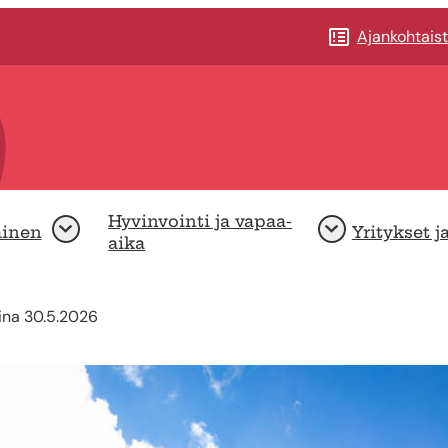
Ajankohtais
Hyvinvointi ja vapaa-
minen
Yritykset j
Avaa
Avaa
aika
aina 30.5.2026