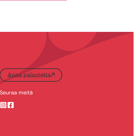
Anna palautetta
Seuraa meitä
Suonenjoen kaupungin Instragram
Suonenjoen kaupungin Facebook