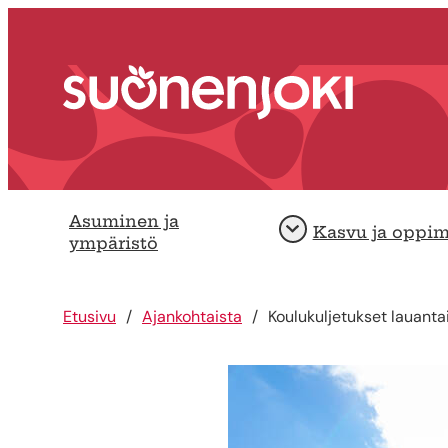
Siirry sisältöön
Etusivu
Asuminen ja
Kasvu ja oppi
Avaa
ympäristö
Etusivu
Ajankohtaista
Koulukuljetukset lauant