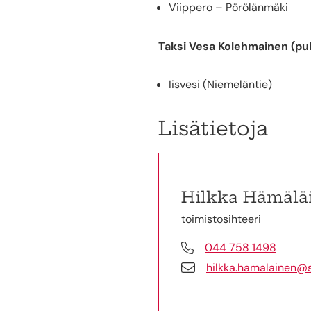
Viippero – Pörölänmäki
Taksi Vesa Kolehmainen (pu
Iisvesi (Niemeläntie)
Lisätietoja
Hilkka Hämälä
toimistosihteeri
044 758 1498
hilkka.hamalainen@s