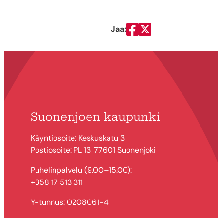
Jaa:
Jaa Facebookissa
Jaa Twitterissä
Suonenjoen kaupunki
Käyntiosoite: Keskuskatu 3
Postiosoite: PL 13, 77601 Suonenjoki
Puhelinpalvelu (9.00–15.00):
+358 17 513 311
Y-tunnus: 0208061-4