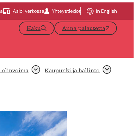
ta
Asioi verkossa
Yhteystiedot
In English
Haku
Anna palautetta
a elinvoima
Kaupunki ja hallinto
Avaa
Avaa