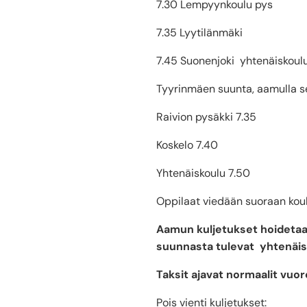
7.30 Lempyynkoulu pys
7.35 Lyytilänmäki
7.45 Suonenjoki yhtenäiskoulu
Tyyrinmäen suunta, aamulla seu
Raivion pysäkki 7.35
Koskelo 7.40
Yhtenäiskoulu 7.50
Oppilaat viedään suoraan koul
Aamun kuljetukset hoidetaa
suunnasta tulevat yhtenäis
Taksit ajavat normaalit vuor
Pois vienti kuljetukset: