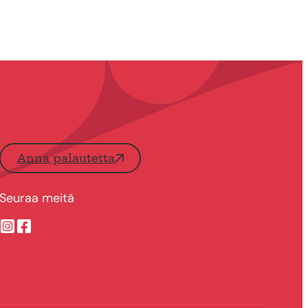
Anna palautetta
Seuraa meitä
Suonenjoen kaupungin Instragram
Suonenjoen kaupungin Facebook