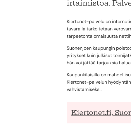
irtaimistoa. Palv
Kiertonet-palvelu on interneti
tavaralla tarkoitetaan verovar
tarpeetonta omaisuutta netti
Suonenjoen kaupungin poistoon
yritykset kuin julkiset toimija
hän voi jättää tarjouksia hal
Kaupunkilaisilla on mahdollis
Kiertonet-palvelun hyödyntäm
vahvistamiseksi.
Kiertonet.fi, Suo