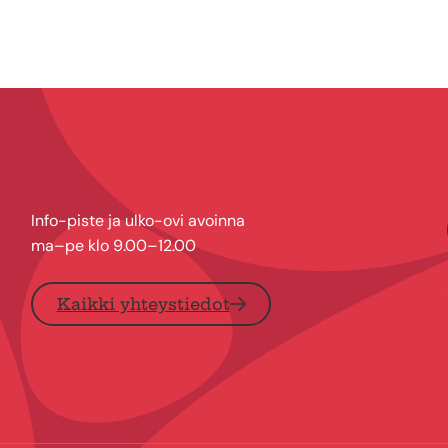
Info-piste ja ulko-ovi avoinna
ma–pe klo 9.00–12.00
Kaikki yhteystiedot