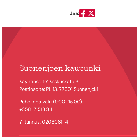
Jaa:
Jaa Facebookissa
Jaa Twitterissä
Suonenjoen kaupunki
Käyntiosoite: Keskuskatu 3
Postiosoite: PL 13, 77601 Suonenjoki
Puhelinpalvelu (9.00–15.00):
+358 17 513 311
Y-tunnus: 0208061-4