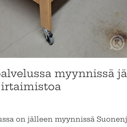
palvelussa myynnissä jä
irtaimistoa
lussa on jälleen myynnissä Suone