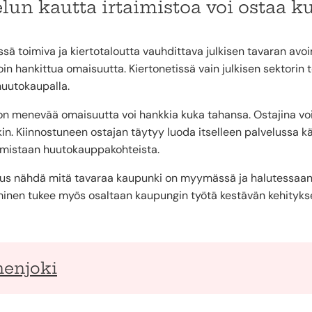
elun kautta irtaimistoa voi ostaa k
ssä toimiva ja kiertotaloutta vauhdittava julkisen tavaran avo
oin hankittua omaisuutta. Kiertonetissä vain julkisen sektorin 
huutokaupalla.
 menevää omaisuutta voi hankkia kuka tahansa. Ostajina voiva
tkin. Kiinnostuneen ostajan täytyy luoda itselleen palvelussa k
uamistaan huutokauppakohteista.
uus nähdä mitä tavaraa kaupunki on myymässä ja halutessaan o
inen tukee myös osaltaan kaupungin työtä kestävän kehitykse
nenjoki