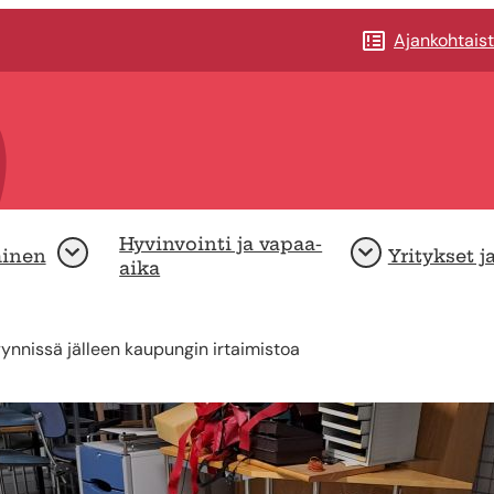
Ajankohtais
Hyvinvointi ja vapaa-
minen
Yritykset j
Avaa
Avaa
aika
ynnissä jälleen kaupungin irtaimistoa