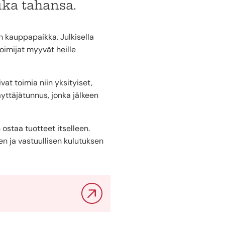
uka tahansa.
in kauppapaikka. Julkisella
toimijat myyvät heille
t toimia niin yksityiset,
äyttäjätunnus, jonka jälkeen
staa tuotteet itselleen.
n ja vastuullisen kulutuksen