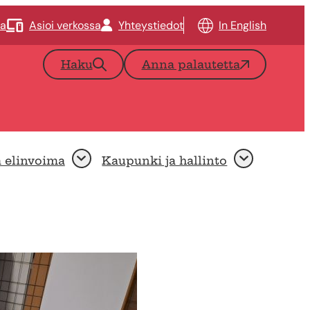
ta
Asioi verkossa
Yhteystiedot
In English
Haku
Anna palautetta
a elinvoima
Kaupunki ja hallinto
Avaa
Avaa