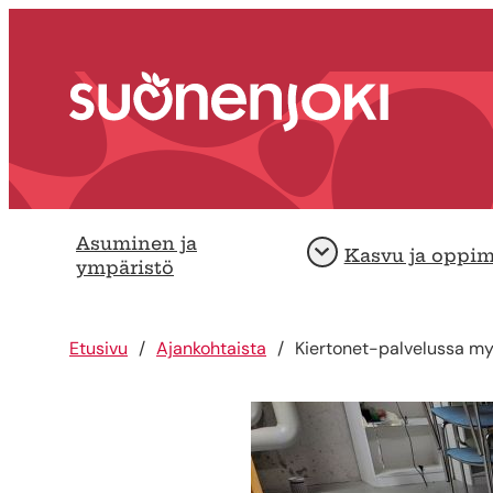
Siirry sisältöön
Etusivu
Asuminen ja
Kasvu ja oppi
Avaa
ympäristö
Etusivu
Ajankohtaista
Kiertonet-palvelussa my