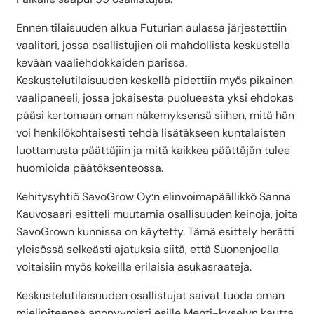
Ennen tilaisuuden alkua Futurian aulassa järjestettiin
vaalitori, jossa osallistujien oli mahdollista keskustella
kevään vaaliehdokkaiden parissa.
Keskustelutilaisuuden keskellä pidettiin myös pikainen
vaalipaneeli, jossa jokaisesta puolueesta yksi ehdokas
pääsi kertomaan oman näkemyksensä siihen, mitä hän
voi henkilökohtaisesti tehdä lisätäkseen kuntalaisten
luottamusta päättäjiin ja mitä kaikkea päättäjän tulee
huomioida päätöksenteossa.
Kehitysyhtiö SavoGrow Oy:n elinvoimapäällikkö Sanna
Kauvosaari esitteli muutamia osallisuuden keinoja, joita
SavoGrown kunnissa on käytetty. Tämä esittely herätti
yleisössä selkeästi ajatuksia siitä, että Suonenjoella
voitaisiin myös kokeilla erilaisia asukasraateja.
Keskustelutilaisuuden osallistujat saivat tuoda oman
mielipiteensä anonyymisti esille Menti-kyselyn kautta.