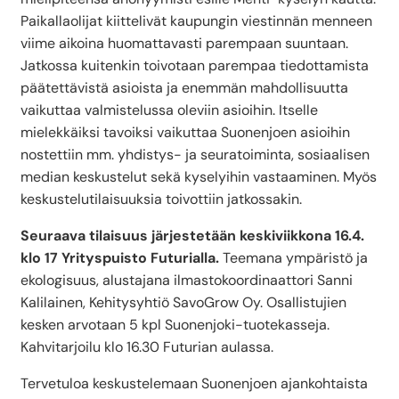
Paikallaolijat kiittelivät kaupungin viestinnän menneen
viime aikoina huomattavasti parempaan suuntaan.
Jatkossa kuitenkin toivotaan parempaa tiedottamista
päätettävistä asioista ja enemmän mahdollisuutta
vaikuttaa valmistelussa oleviin asioihin. Itselle
mielekkäiksi tavoiksi vaikuttaa Suonenjoen asioihin
nostettiin mm. yhdistys- ja seuratoiminta, sosiaalisen
median keskustelut sekä kyselyihin vastaaminen. Myös
keskustelutilaisuuksia toivottiin jatkossakin.
Seuraava tilaisuus järjestetään keskiviikkona 16.4.
klo 17 Yrityspuisto Futurialla.
Teemana ympäristö ja
ekologisuus, alustajana ilmastokoordinaattori Sanni
Kalilainen, Kehitysyhtiö SavoGrow Oy. Osallistujien
kesken arvotaan 5 kpl Suonenjoki-tuotekasseja.
Kahvitarjoilu klo 16.30 Futurian aulassa.
Tervetuloa keskustelemaan Suonenjoen ajankohtaista