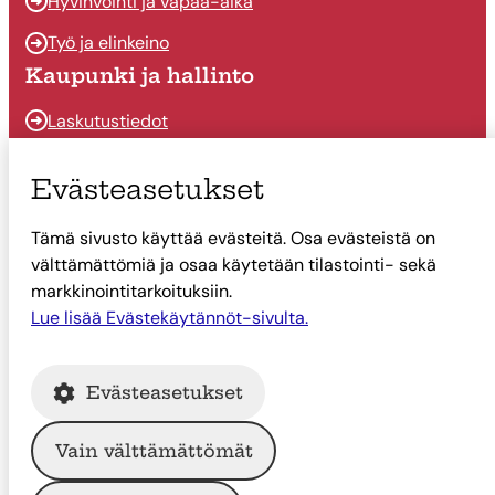
Hyvinvointi ja vapaa-aika
Työ ja elinkeino
Kaupunki ja hallinto
Laskutustiedot
Osallistu ja vaikuta
Evästeasetukset
Päätöksenteko
Tämä sivusto käyttää evästeitä. Osa evästeistä on
Talous
välttämättömiä ja osaa käytetään tilastointi- sekä
Yhteystiedot
markkinointitarkoituksiin.
Lue lisää Evästekäytännöt-sivulta.
Tietoa Suonenjoesta
Asiointi
Evästeasetukset
Tietoa Suonenjoesta
Vain välttämättömät
© Suonenjoen kaupunki