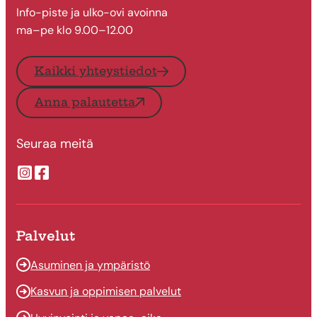
Info-piste ja ulko-ovi avoinna
ma–pe klo 9.00–12.00
Kaikki yhteystiedot
Anna palautetta
Seuraa meitä
Suonenjoen kaupungin Instragram
Suonenjoen kaupungin Facebook
Palvelut
Asuminen ja ympäristö
Kasvun ja oppimisen palvelut