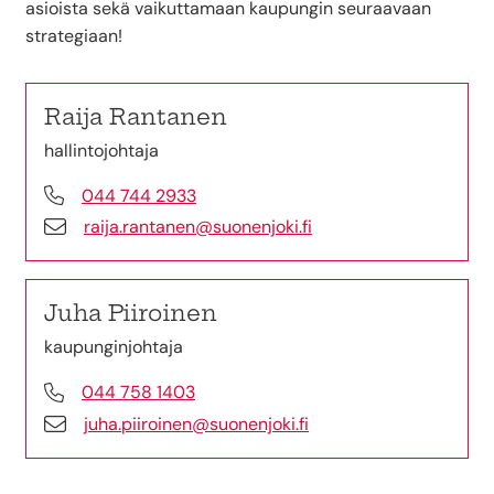
asioista sekä vaikuttamaan kaupungin seuraavaan
strategiaan!
Raija Rantanen
hallintojohtaja
044 744 2933
raija.rantanen@suonenjoki.fi
Juha Piiroinen
kaupunginjohtaja
044 758 1403
juha.piiroinen@suonenjoki.fi