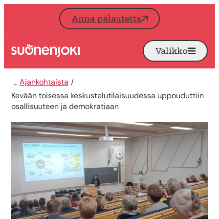
Siirry sisältöön
Anna palautetta
Valikko
Avaa
Etusivu
Ajankohtaista
Kevään toisessa keskustelutilaisuudessa uppouduttiin
osallisuuteen ja demokratiaan