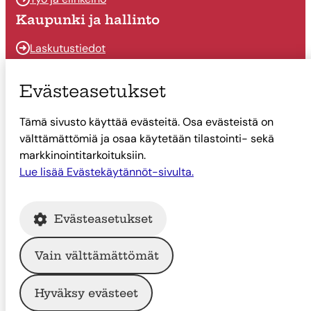
Kaupunki ja hallinto
Laskutustiedot
Osallistu ja vaikuta
Evästeasetukset
Päätöksenteko
Tämä sivusto käyttää evästeitä. Osa evästeistä on
Talous
välttämättömiä ja osaa käytetään tilastointi- sekä
Yhteystiedot
markkinointitarkoituksiin.
Tietoa Suonenjoesta
Lue lisää Evästekäytännöt-sivulta.
Asiointi
Evästeasetukset
Tietoa Suonenjoesta
Vain välttämättömät
© Suonenjoen kaupunki
Hyväksy evästeet
Intranet
Tietosuoja
Saavutettavuus
Evästekäytännöt