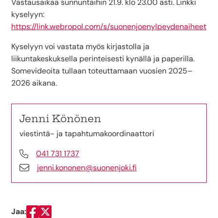
Vastausaikaa sunnuntaihin 21.9. klo 23.00 asti. Linkki
kyselyyn:
https://link.webropol.com/s/suonenjoenylpeydenaiheet
Kyselyyn voi vastata myös kirjastolla ja
liikuntakeskuksella perinteisesti kynällä ja paperilla.
Somevideoita tullaan toteuttamaan vuosien 2025–
2026 aikana.
Jenni Könönen
viestintä- ja tapahtumakoordinaattori
041 731 1737
jenni.kononen@suonenjoki.fi
Jaa:
Jaa Facebookissa
Jaa Twitterissä