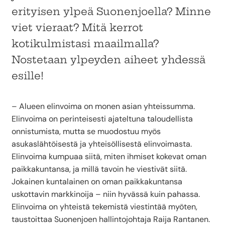
erityisen ylpeä Suonenjoella? Minne
viet vieraat? Mitä kerrot
kotikulmistasi maailmalla?
Nostetaan ylpeyden aiheet yhdessä
esille!
– Alueen elinvoima on monen asian yhteissumma.
Elinvoima on perinteisesti ajateltuna taloudellista
onnistumista, mutta se muodostuu myös
asukaslähtöisestä ja yhteisöllisestä elinvoimasta.
Elinvoima kumpuaa siitä, miten ihmiset kokevat oman
paikkakuntansa, ja millä tavoin he viestivät siitä.
Jokainen kuntalainen on oman paikkakuntansa
uskottavin markkinoija – niin hyvässä kuin pahassa.
Elinvoima on yhteistä tekemistä viestintää myöten,
taustoittaa Suonenjoen hallintojohtaja Raija Rantanen.