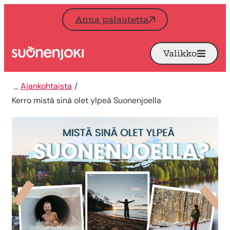
Siirry sisältöön
Anna palautetta
Valikko
Avaa
Etusivu
Ajankohtaista
Kerro mistä sinä olet ylpeä Suonenjoella