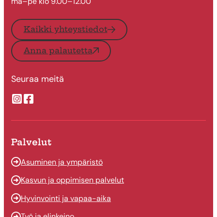
ma–pe klo 9.00–12.00
Kaikki yhteystiedot
Anna palautetta
Seuraa meitä
Suonenjoen kaupungin Instragram
Suonenjoen kaupungin Facebook
Palvelut
Asuminen ja ympäristö
Kasvun ja oppimisen palvelut
Hyvinvointi ja vapaa-aika
Työ ja elinkeino