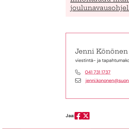
joulunavausohje
Jenni Könönen
viestintä- ja tapahtumak
041 731 1737
jenni.kononen@suone
Jaa:
Jaa Facebookissa
Jaa Twitterissä