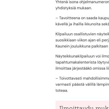
Yhtenä isona ohjelmanumerona 
yhdistyksiä mukaan.
– Tavoitteena on saada kaupunk
kävellä ja ihailla ikkunoita s
Kilpailuun osallistuvien näyt
suosikkiaan viikon ajan eli pe
Kaunein jouluikkuna palkitaan 
Näyteikkunakilpailuun voi ilmo
tapahtumakalenterista löytyv
ilmoittaa järjestääkö omissa li
– Toivottavasti mahdollisimman
varmasti päästä välillä lämpi
toteaa.
Ilmoittaudu muka