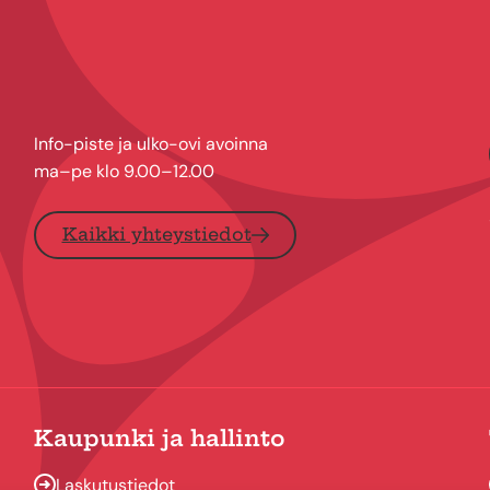
Info-piste ja ulko-ovi avoinna
ma–pe klo 9.00–12.00
Kaikki yhteystiedot
Kaupunki ja hallinto
Laskutustiedot