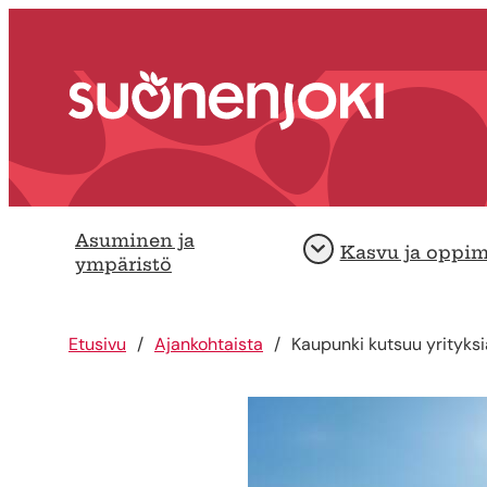
Siirry sisältöön
Etusivu
Asuminen ja
Kasvu ja oppi
Avaa
ympäristö
Etusivu
Ajankohtaista
Kaupunki kutsuu yrityksi