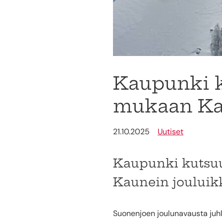
Kaupunki k
mukaan Kau
21.10.2025
Uutiset
Kaupunki kutsuu 
Kaunein jouluikk
Suonenjoen joulunavausta juhl