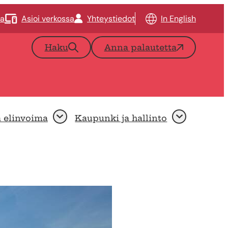
ta
Asioi verkossa
Yhteystiedot
In English
Haku
Anna palautetta
a elinvoima
Kaupunki ja hallinto
Avaa
Avaa