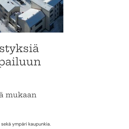
styksiä
pailuun
siä mukaan
a sekä ympäri kaupunkia.