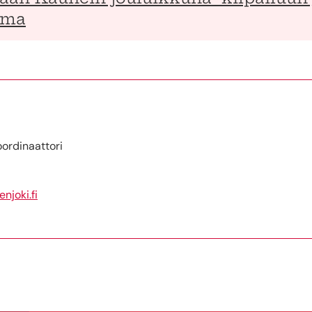
lma
oordinaattori
njoki.fi