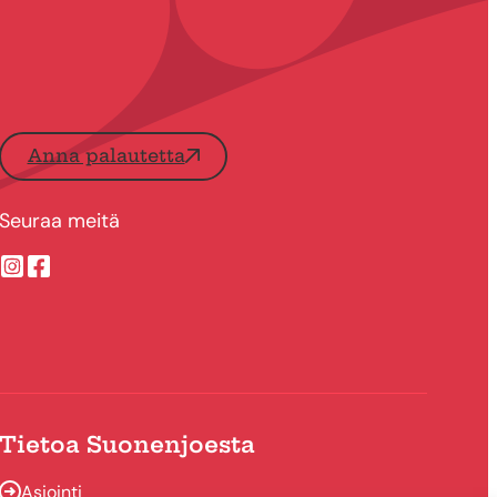
Anna palautetta
Seuraa meitä
Suonenjoen kaupungin Instragram
Suonenjoen kaupungin Facebook
Tietoa Suonenjoesta
Asiointi