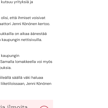
kutsuu yrityksiä ja
lisi, että ihmiset voisivat
aattori Jenni Könönen kertoo.
sukkailla on aikaa äänestää
 kaupungin nettisivuilla.
i kaupungin
 Samalla lomakkeella voi myös
ouksia.
leällä säällä väki haluaa
liiketiloissaan, Jenni Könönen
ja ilmoita