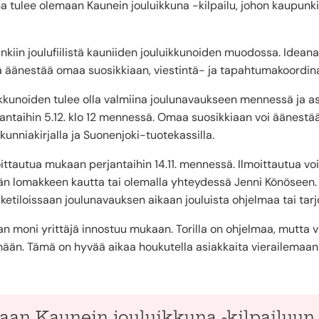
tulee olemaan Kaunein jouluikkuna -kilpailu, johon kaupunki 
iin joulufiilistä kauniiden jouluikkunoiden muodossa. Ideana o
ekä äänestää omaa suosikkiaan, viestintä- ja tapahtumakoordin
eikkunoiden tulee olla valmiina joulunavaukseen mennessä ja a
rjantaihin 5.12. klo 12 mennessä. Omaa suosikkiaan voi äänestää
kunniakirjalla ja Suonenjoki-tuotekassilla.
ittautua mukaan perjantaihin 14.11. mennessä. Ilmoittautua vo
än lomakkeen kautta tai olemalla yhteydessä Jenni Könöseen.
iketiloissaan joulunavauksen aikaan jouluista ohjelmaa tai tarj
 moni yrittäjä innostuu mukaan. Torilla on ohjelmaa, mutta vii
mään. Tämä on hyvää aikaa houkutella asiakkaita vierailemaan 
an Kaunein jouluikkuna -kilpailuun 