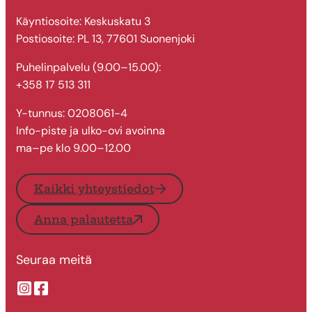
Käyntiosoite: Keskuskatu 3
Postiosoite: PL 13, 77601 Suonenjoki
Puhelinpalvelu (9.00–15.00):
+358 17 513 311
Y-tunnus: 0208061-4
Info-piste ja ulko-ovi avoinna
ma–pe klo 9.00–12.00
Kaikki yhteystiedot
Anna palautetta
Seuraa meitä
Suonenjoen kaupungin Instragram
Suonenjoen kaupungin Facebook