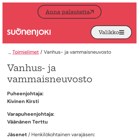
Siirry sisältöön
Anna palautetta
Valikko
Avaa
Etusivu
Toimielimet
Vanhus- ja vammaisneuvosto
Vanhus- ja
vammaisneuvosto
Puheenjohtaja:
Kivinen Kirsti
Varapuheenjohtaja:
Väänänen Terttu
Jäsenet
/ Henkilökohtainen varajäsen
: