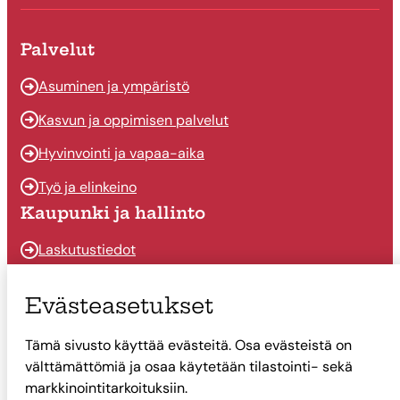
Palvelut
Asuminen ja ympäristö
Kasvun ja oppimisen palvelut
Hyvinvointi ja vapaa-aika
Työ ja elinkeino
Kaupunki ja hallinto
Laskutustiedot
Osallistu ja vaikuta
Evästeasetukset
Päätöksenteko
Tämä sivusto käyttää evästeitä. Osa evästeistä on
Talous
välttämättömiä ja osaa käytetään tilastointi- sekä
Yhteystiedot
markkinointitarkoituksiin.