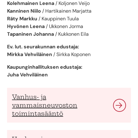
Kolehmainen Leena
/ Koljonen Veijo
Kanninen Niilo
/ Hartikainen Marjatta
Räty Markku
/ Kauppinen Tuula
Hyvönen Leena
/ Ukkonen Jorma
Tapaninen Johanna
/ Kukkonen Eila
Ev. lut. seurakunnan edustaja:
Mirkka Vehviläinen
/ Sirkka Koponen
Kaupunginhallituksen edustaja:
Juha Vehviläinen
Vanhus- ja
vammaisneuvoston
toimintasääntö