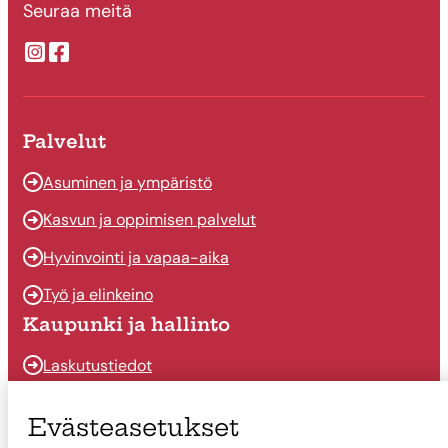
Seuraa meitä
Suonenjoen kaupungin Instragram
Suonenjoen kaupungin Facebook
Palvelut
Asuminen ja ympäristö
Kasvun ja oppimisen palvelut
Hyvinvointi ja vapaa-aika
Työ ja elinkeino
Kaupunki ja hallinto
Laskutustiedot
Osallistu ja vaikuta
Evästeasetukset
Päätöksenteko