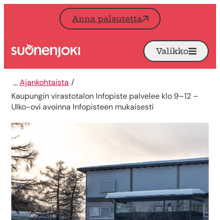
Siirry sisältöön
Anna palautetta
Valikko
Avaa
Etusivu
Ajankohtaista
Kaupungin virastotalon Infopiste palvelee klo 9–12 –
Ulko-ovi avoinna Infopisteen mukaisesti