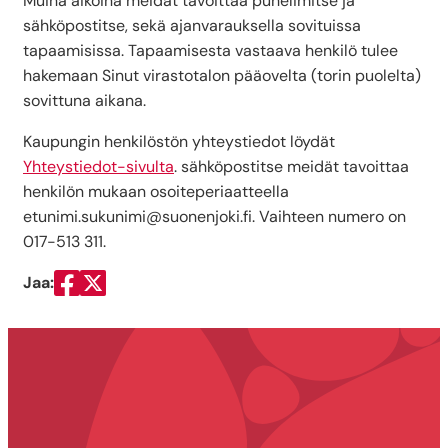
Muina aikoina meidät tavoittaa puhelimitse ja
sähköpostitse, sekä ajanvarauksella sovituissa
tapaamisissa. Tapaamisesta vastaava henkilö tulee
hakemaan Sinut virastotalon pääovelta (torin puolelta)
sovittuna aikana.
Kaupungin henkilöstön yhteystiedot löydät
Yhteystiedot-sivulta
. sähköpostitse meidät tavoittaa
henkilön mukaan osoiteperiaatteella
etunimi.sukunimi@suonenjoki.fi. Vaihteen numero on
017-513 311.
Jaa:
Jaa Facebookissa
Jaa Twitterissä