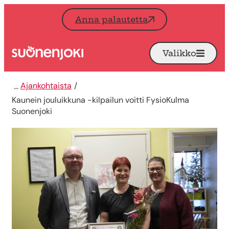
Siirry sisältöön
Anna palautetta
Valikko
Avaa
Etusivu
Ajankohtaista
Kaunein jouluikkuna -kilpailun voitti FysioKulma
Suonenjoki