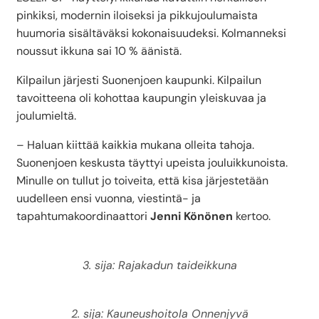
pinkiksi, modernin iloiseksi ja pikkujoulumaista
huumoria sisältäväksi kokonaisuudeksi. Kolmanneksi
noussut ikkuna sai 10 % äänistä.
Kilpailun järjesti Suonenjoen kaupunki. Kilpailun
tavoitteena oli kohottaa kaupungin yleiskuvaa ja
joulumieltä.
– Haluan kiittää kaikkia mukana olleita tahoja.
Suonenjoen keskusta täyttyi upeista jouluikkunoista.
Minulle on tullut jo toiveita, että kisa järjestetään
uudelleen ensi vuonna, viestintä- ja
tapahtumakoordinaattori
Jenni Könönen
kertoo.
3. sija: Rajakadun taideikkuna
2. sija: Kauneushoitola Onnenjyvä