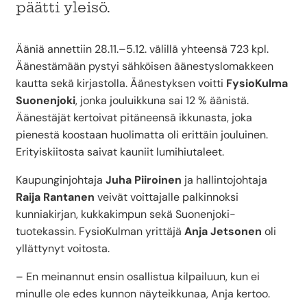
päätti yleisö.
Ääniä annettiin 28.11.–5.12. välillä yhteensä 723 kpl.
Äänestämään pystyi sähköisen äänestyslomakkeen
kautta sekä kirjastolla. Äänestyksen voitti
FysioKulma
Suonenjoki
, jonka jouluikkuna sai 12 % äänistä.
Äänestäjät kertoivat pitäneensä ikkunasta, joka
pienestä koostaan huolimatta oli erittäin jouluinen.
Erityiskiitosta saivat kauniit lumihiutaleet.
Kaupunginjohtaja
Juha Piiroinen
ja hallintojohtaja
Raija Rantanen
veivät voittajalle palkinnoksi
kunniakirjan, kukkakimpun sekä Suonenjoki-
tuotekassin. FysioKulman yrittäjä
Anja Jetsonen
oli
yllättynyt voitosta.
– En meinannut ensin osallistua kilpailuun, kun ei
minulle ole edes kunnon näyteikkunaa, Anja kertoo.