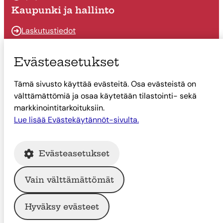
Kaupunki ja hallinto
Laskutustiedot
Osallistu ja vaikuta
Evästeasetukset
Päätöksenteko
Tämä sivusto käyttää evästeitä. Osa evästeistä on
Talous
välttämättömiä ja osaa käytetään tilastointi- sekä
Yhteystiedot
markkinointitarkoituksiin.
Tietoa Suonenjoesta
Lue lisää Evästekäytännöt-sivulta.
Asiointi
Evästeasetukset
Tietoa Suonenjoesta
Vain välttämättömät
© Suonenjoen kaupunki
Hyväksy evästeet
Intranet
Tietosuoja
Saavutettavuus
Evästekäytännöt