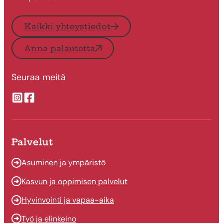
Kaikki yhteystiedot
Anna palautetta
Seuraa meitä
Suonenjoen kaupungin Instragram
Suonenjoen kaupungin Facebook
Palvelut
Asuminen ja ympäristö
Kasvun ja oppimisen palvelut
Hyvinvointi ja vapaa-aika
Työ ja elinkeino