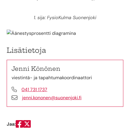
1. sija: FysioKulma Suonenjoki
Lisätietoja
Jenni Könönen
viestintä- ja tapahtumakoordinaattori
041 731 1737
jenni.kononen@suonenjoki.fi
Jaa:
Jaa Facebookissa
Jaa Twitterissä