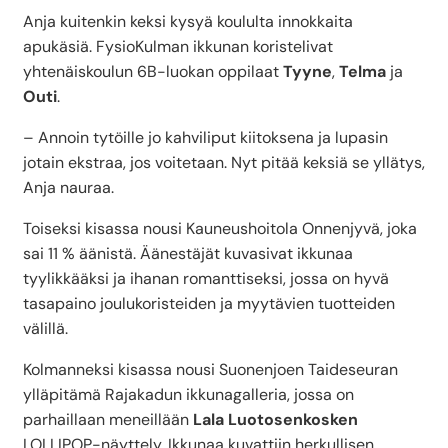
Anja kuitenkin keksi kysyä koululta innokkaita
apukäsiä. FysioKulman ikkunan koristelivat
yhtenäiskoulun 6B-luokan oppilaat
Tyyne
,
Telma
ja
Outi
.
– Annoin tytöille jo kahviliput kiitoksena ja lupasin
jotain ekstraa, jos voitetaan. Nyt pitää keksiä se yllätys,
Anja nauraa.
Toiseksi kisassa nousi Kauneushoitola Onnenjyvä, joka
sai 11 % äänistä. Äänestäjät kuvasivat ikkunaa
tyylikkääksi ja ihanan romanttiseksi, jossa on hyvä
tasapaino joulukoristeiden ja myytävien tuotteiden
välillä.
Kolmanneksi kisassa nousi Suonenjoen Taideseuran
ylläpitämä Rajakadun ikkunagalleria, jossa on
parhaillaan meneillään
Lala Luotosenkosken
LOLLIPOP-näyttely. Ikkunaa kuvattiin herkullisen