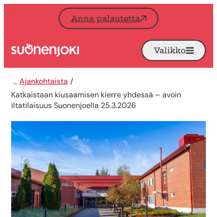
Siirry sisältöön
Anna palautetta
Valikko
Avaa
Etusivu
Ajankohtaista
Katkaistaan kiusaamisen kierre yhdessä – avoin
iltatilaisuus Suonenjoella 25.3.2026