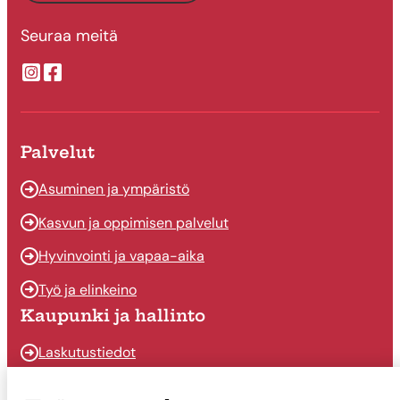
Seuraa meitä
Suonenjoen kaupungin Instragram
Suonenjoen kaupungin Facebook
Palvelut
Asuminen ja ympäristö
Kasvun ja oppimisen palvelut
Hyvinvointi ja vapaa-aika
Työ ja elinkeino
Kaupunki ja hallinto
Laskutustiedot
Osallistu ja vaikuta