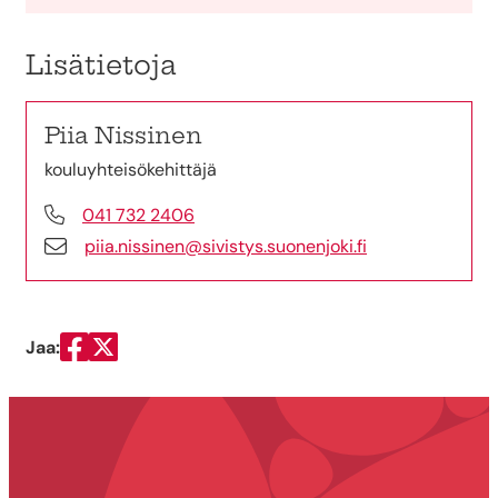
Lisätietoja
Piia Nissinen
kouluyhteisökehittäjä
041 732 2406
piia.nissinen@sivistys.suonenjoki.fi
Jaa:
Jaa Facebookissa
Jaa Twitterissä