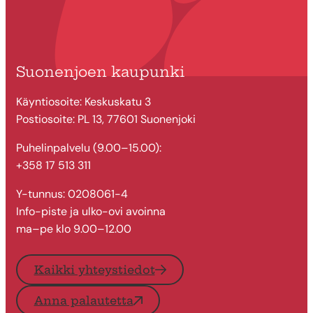
Suonenjoen kaupunki
Käyntiosoite: Keskuskatu 3
Postiosoite: PL 13, 77601 Suonenjoki
Puhelinpalvelu (9.00–15.00):
+358 17 513 311
Y-tunnus: 0208061-4
Info-piste ja ulko-ovi avoinna
ma–pe klo 9.00–12.00
Kaikki yhteystiedot
Anna palautetta