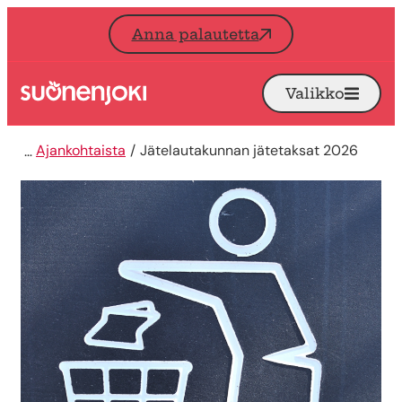
Siirry sisältöön
Anna palautetta
Valikko
Avaa
Etusivu
Ajankohtaista
Jätelautakunnan jätetaksat 2026