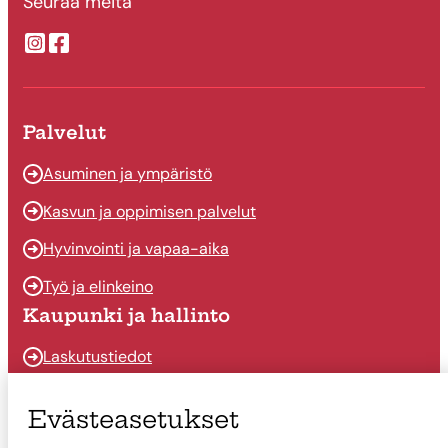
Seuraa meitä
Suonenjoen kaupungin Instragram
Suonenjoen kaupungin Facebook
Palvelut
Asuminen ja ympäristö
Kasvun ja oppimisen palvelut
Hyvinvointi ja vapaa-aika
Työ ja elinkeino
Kaupunki ja hallinto
Laskutustiedot
Osallistu ja vaikuta
Evästeasetukset
Päätöksenteko