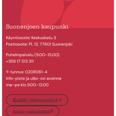
Suonenjoen kaupunki
Käyntiosoite: Keskuskatu 3
Postiosoite: PL 13, 77601 Suonenjoki
Puhelinpalvelu (9.00–15.00):
+358 17 513 311
Y-tunnus: 0208061-4
Info-piste ja ulko-ovi avoinna
ma–pe klo 9.00–12.00
Kaikki yhteystiedot
Anna palautetta