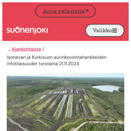
Siirry sisältöön
Anna palautetta
Valikko
Avaa
Etusivu
Ajankohtaista
Isonevan ja Kurkisuon aurinkovoimahankkeiden
infotilaisuudet torstaina 21.11.2024