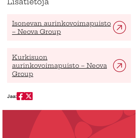
Lisätietoja
Isonevan aurinkovoimapuisto
– Neova Group
Kurkisuon
aurinkovoimapuisto – Neova
Group
Jaa:
Jaa Facebookissa
Jaa Twitterissä