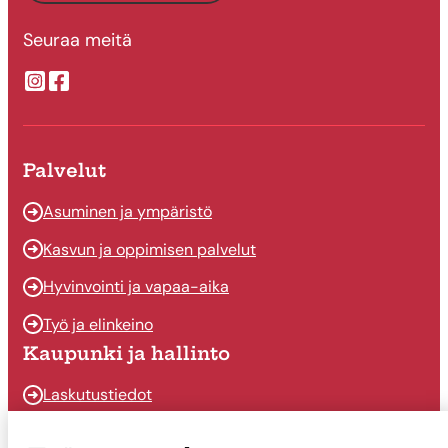
Seuraa meitä
Suonenjoen kaupungin Instragram
Suonenjoen kaupungin Facebook
Palvelut
Asuminen ja ympäristö
Kasvun ja oppimisen palvelut
Hyvinvointi ja vapaa-aika
Työ ja elinkeino
Kaupunki ja hallinto
Laskutustiedot
Osallistu ja vaikuta