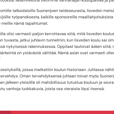
uotoksia. Keskiviikkona vietimme vanhanajan koulupäivää ja pä
omille talkoolaisille Suonenjoen taideseurasta, Iisveden mets
ille työpanoksesta, kaikille sponsoreille maalilahjoituksista ja 
tte meille nämä tapahtumat.
oilla olisi varmasti paljon kerrottavaa siitä, mitä Iisveden koul
län tuvasta, jatkui juhlavin tunnelmin, kun Iisveden koulu sai 
sä nykyisessä rakennuksessa. Oppilaat lauloivat äsken siitä, 
tärkeintä on ystävästä välittää. Nämä asiat ovat varmasti ollee
”
iesityksillä, joissa matkattiin koulun historiaan. Juhlassa näh
ervehdys. Oman tervehdyksensä juhlaan toivat myös Suonenj
lan jälkeen yleisöllä oli mahdollisuus tutustua kouluun ja seur
otu vanhoja luokkakuvia, joista osa vieraista löysi itsensä.