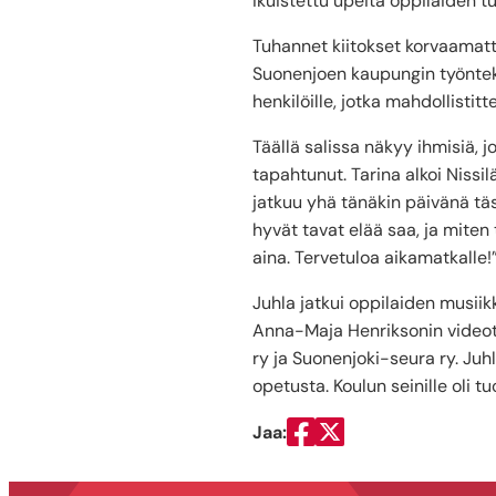
ikuistettu upeita oppilaiden t
Tuhannet kiitokset korvaamatt
Suonenjoen kaupungin työntekijö
henkilöille, jotka mahdollisti
Täällä salissa näkyy ihmisiä, j
tapahtunut. Tarina alkoi Nissi
jatkuu yhä tänäkin päivänä täs
hyvät tavat elää saa, ja miten 
aina. Tervetuloa aikamatkalle!
Juhla jatkui oppilaiden musiikk
Anna-Maja Henriksonin videot
ry ja Suonenjoki-seura ry. Juh
opetusta. Koulun seinille oli tu
Jaa:
Jaa Facebookissa
Jaa Twitterissä