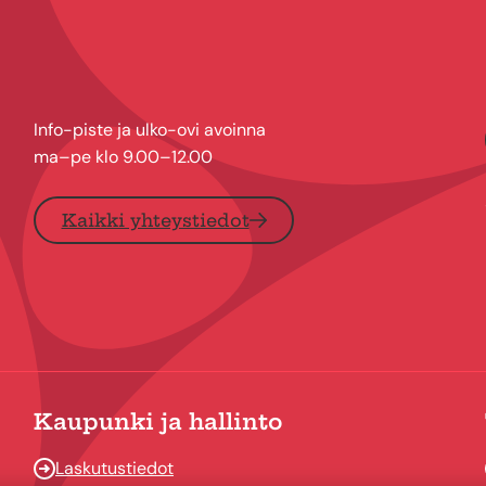
Info-piste ja ulko-ovi avoinna
ma–pe klo 9.00–12.00
Kaikki yhteystiedot
Kaupunki ja hallinto
Laskutustiedot