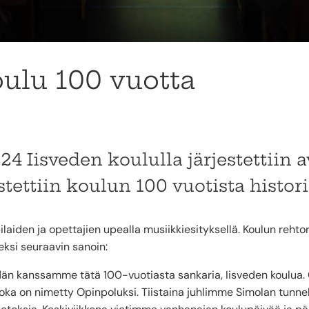
oulu 100 vuotta
24 Iisveden koululla järjestettiin 
istettiin koulun 100 vuotista histori
ilaiden ja opettajien upealla musiikkiesityksellä. Koulun rehto
eeksi seuraavin sanoin:
än kanssamme tätä 100-vuotiasta sankaria, Iisveden koulua. O
oka on nimetty Opinpoluksi. Tiistaina juhlimme Simolan tunne