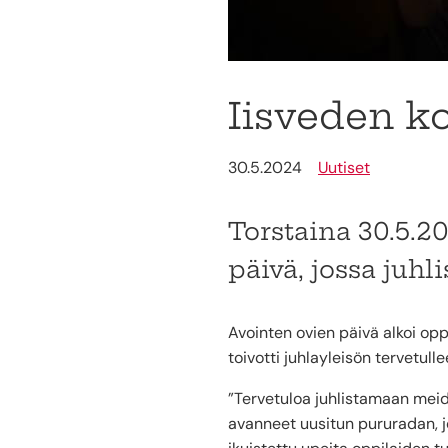
Iisveden k
30.5.2024
Uutiset
Torstaina 30.5.20
päivä, jossa juhl
Avointen ovien päivä alkoi opp
toivotti juhlayleisön tervetull
”Tervetuloa juhlistamaan meid
avanneet uusitun pururadan, j