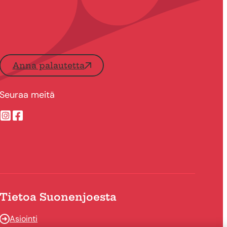
Anna palautetta
Seuraa meitä
Suonenjoen kaupungin Instragram
Suonenjoen kaupungin Facebook
Tietoa Suonenjoesta
Asiointi