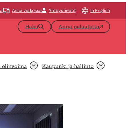
ta
Asioi verkossa
Yhteystiedot
In English
Haku
Anna palautetta
a elinvoima
Kaupunki ja hallinto
Avaa
Avaa