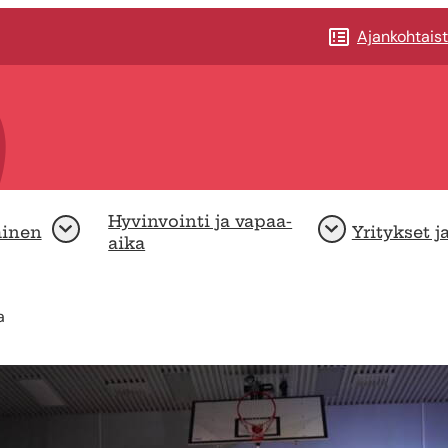
Ajankohtais
Hyvinvointi ja vapaa-
minen
Yritykset j
Avaa
Avaa
aika
a