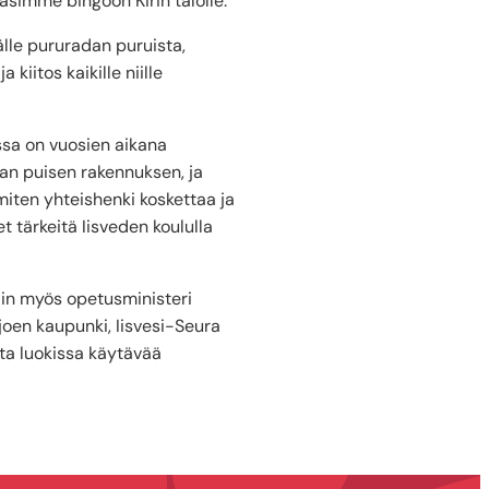
äsimme bingoon Kirin talolle.
älle pururadan puruista,
kiitos kaikille niille
ussa on vuosien aikana
oman puisen rakennuksen, ja
miten yhteishenki koskettaa ja
t tärkeitä Iisveden koululla
tiin myös opetusministeri
oen kaupunki, Iisvesi-Seura
ata luokissa käytävää