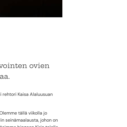
avointen ovien
aa.
ri rehtori Kaisa Alaluusuan
lemme tällä viikolla jo
lin seinämaalausta, johon on