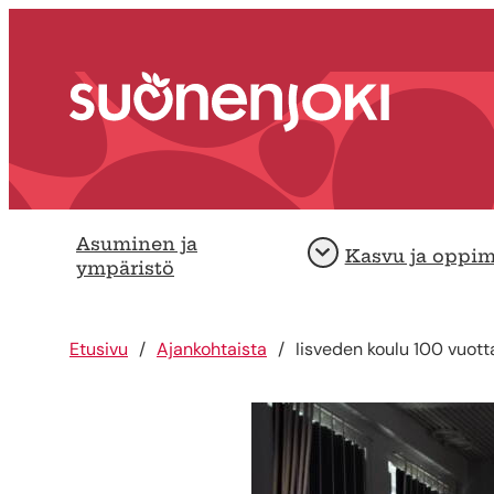
Siirry sisältöön
Etusivu
Asuminen ja
Kasvu ja oppi
Avaa
ympäristö
Etusivu
Ajankohtaista
Iisveden koulu 100 vuott