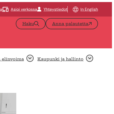
ta
Asioi verkossa
Yhteystiedot
In English
Haku
Anna palautetta
a elinvoima
Kaupunki ja hallinto
Avaa
Avaa