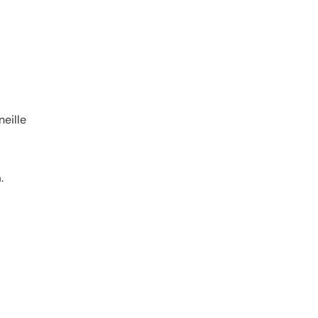
neille
.