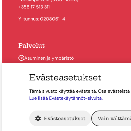
+358 17 513 311
Y-tunnus: 0208061-4
Palvelut
Asuminen ja ympäristö
Kasvun ja oppimisen palvelut
Evästeasetukset
Hyvinvointi ja vapaa-aika
Työ ja elinkeino
Tämä sivusto käyttää evästeitä. Osa evästeistä 
Lue lisää Evästekäytännöt-sivulta.
Evästeasetukset
Vain välttäm
© Suonenjoen kaupunki