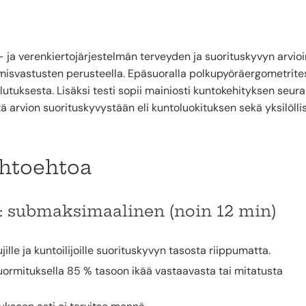
 ja verenkiertojärjestelmän terveyden ja suorituskyvyn arvioi
isvastusten perusteella. Epäsuoralla polkupyöräergometrites
tuksesta. Lisäksi testi sopii mainiosti kuntokehityksen seur
ä arvion suorituskyvystään eli kuntoluokituksen sekä yksilölli
ihtoehtoa
: submaksimaalinen (noin 12 min)
jille ja kuntoilijoille suorituskyvyn tasosta riippumatta.
kuormituksella 85 % tasoon ikää vastaavasta tai mitatusta