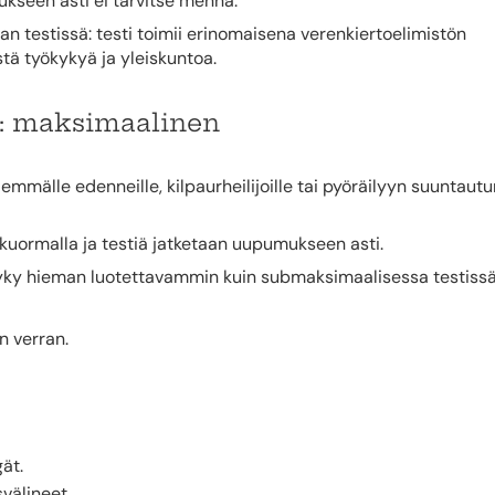
ukseen asti ei tarvitse mennä.
n testissä: testi toimii erinomaisena verenkiertoelimistön
tä työkykyä ja yleiskuntoa.
: maksimaalinen
älle edenneille, kilpaurheilijoille tai pyöräilyyn suuntautu
 kuormalla ja testiä jatketaan uupumukseen asti.
yky hieman luotettavammin kuin submaksimaalisessa testissä
n verran.
gät.
välineet.