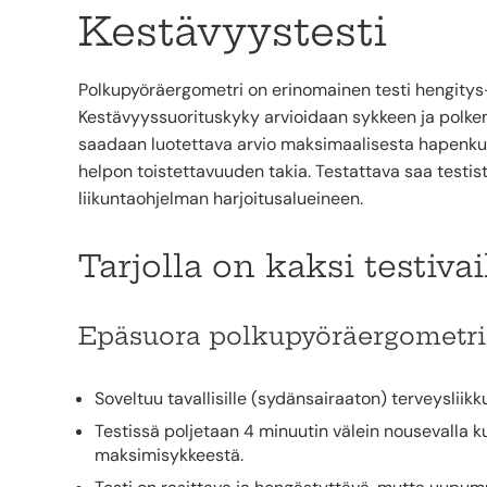
Kestävyystesti
Polkupyöräergometri on erinomainen testi hengitys-
Kestävyyssuorituskyky arvioidaan sykkeen ja polkem
saadaan luotettava arvio maksimaalisesta hapenkulu
helpon toistettavuuden takia. Testattava saa testist
liikuntaohjelman harjoitusalueineen.
Tarjolla on kaksi testiva
Epäsuora polkupyöräergometri
Soveltuu tavallisille (sydänsairaaton) terveysliikku
Testissä poljetaan 4 minuutin välein nousevalla 
maksimisykkeestä.