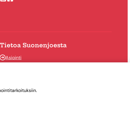
Suonenjoen kaupungin Instragram
Suonenjoen kaupungin Facebook
Tietoa Suonenjoesta
Asiointi
Tietoa Suonenjoesta
intitarkoituksiin.
Tietosuoja
Saavutettavuus
Evästekäytännöt