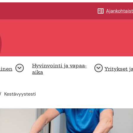
Ajankohtais
Hyvinvointi ja vapaa-
minen
Yritykset j
Avaa
Avaa
aika
Kestävyystesti