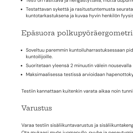
Testi on rasittava ja hengästyttävä, mutta uupum
Testattavan sykettä ja rasitustuntemusta seurataa
kuntotarkastuksena ja kuvaa hyvin henkilön fyysis
Epäsuora polkupyöräergometri
Soveltuu paremmin kuntoiluharrastuksessaan pidemm
kuntoilijoille.
Suoritetaan yleensä 2 minuutin välein nousevalla
Maksimaalisessa testissä arvioidaan hapenottok
Testiin kannattaan kuitenkin varata aikaa noin tunni
Varustus
Varaa testiin sisäliikuntavarustus ja sisäliikuntaken
Ota mukaasi myös juomapullo, pyyhe ja peseytymis