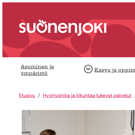
Siirry sisältöön
Etusivu
Asuminen ja
Kasvu ja oppi
Avaa
ympäristö
Etusivu
Hyvinvointia ja liikuntaa tukevat palvelut