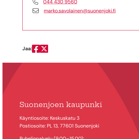
044 430 9560
marko.savolainen@suonenjoki.fi
Jaa:
Jaa Facebookissa
Jaa Twitterissä
Suonenjoen kaupunki
Käyntiosoite: Keskuskatu 3
Postiosoite: PL 13, 77601 Suonenjoki
Puhelinpalvelu (9.00–15.00):