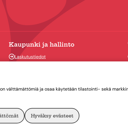
Kaupunki ja hallinto
Laskutustiedot
Osallistu ja vaikuta
Päätöksenteko
Talous
on välttämättömiä ja osaa käytetään tilastointi- sekä markkino
Yhteystiedot
ättömät
Hyväksy evästeet
Intranet