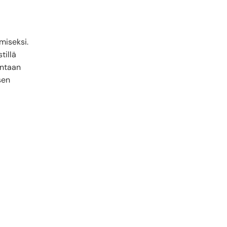
miseksi.
tillä
antaan
sen