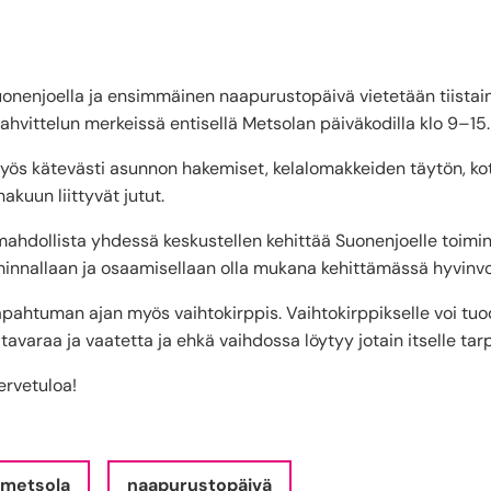
uonenjoella ja ensimmäinen naapurustopäivä vietetään tiistain
ahvittelun merkeissä entisellä Metsolan päiväkodilla klo 9–15.
yös kätevästi asunnon hakemiset, kelalomakkeiden täytön, ko
akuun liittyvät jutut.
hdollista yhdessä keskustellen kehittää Suonenjoelle toimint
minnallaan ja osaamisellaan olla mukana kehittämässä hyvinv
apahtuman ajan myös vaihtokirppis. Vaihtokirppikselle voi tuo
tavaraa ja vaatetta ja ehkä vaihdossa löytyy jotain itselle tarp
ervetuloa!
metsola
naapurustopäivä