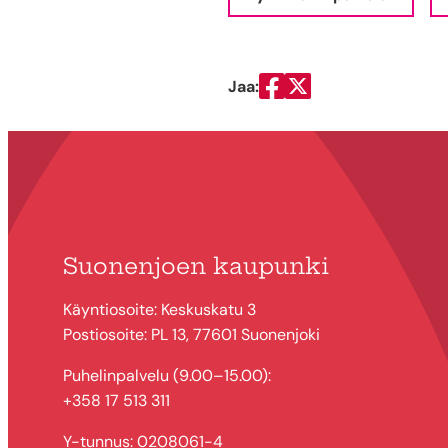
Jaa:
Jaa Facebookissa
Jaa Twitterissä
Suonenjoen kaupunki
Käyntiosoite: Keskuskatu 3
Postiosoite: PL 13, 77601 Suonenjoki
Puhelinpalvelu (9.00–15.00):
+358 17 513 311
Y-tunnus: 0208061-4