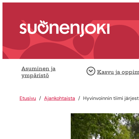
Siirry sisältöön
Etusivu
Asuminen ja
Kasvu ja oppi
Avaa
ympäristö
Etusivu
Ajankohtaista
Hyvinvoinnin tiimi järj