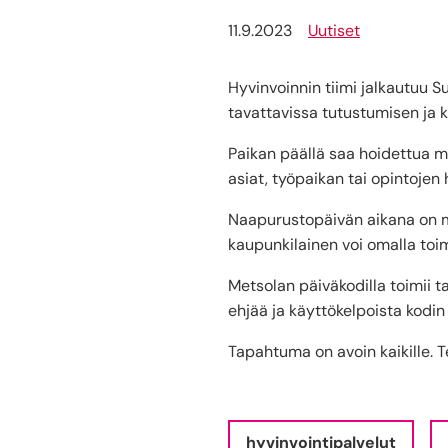
11.9.2023
Uutiset
Hyvinvoinnin tiimi jalkautuu S
tavattavissa tutustumisen ja k
Paikan päällä saa hoidettua m
asiat, työpaikan tai opintojen h
Naapurustopäivän aikana on ma
kaupunkilainen voi omalla toi
Metsolan päiväkodilla toimii t
ehjää ja käyttökelpoista kodin 
Tapahtuma on avoin kaikille. T
hyvinvointipalvelut