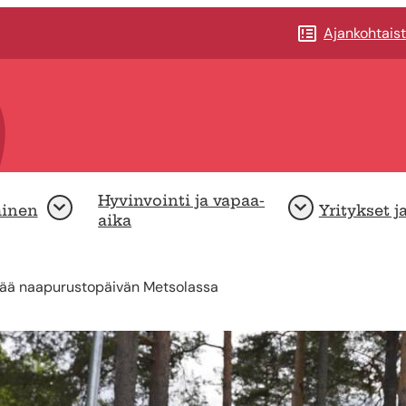
Ajankohtais
Hyvinvointi ja vapaa-
minen
Yritykset j
Avaa
Avaa
aika
estää naapurustopäivän Metsolassa