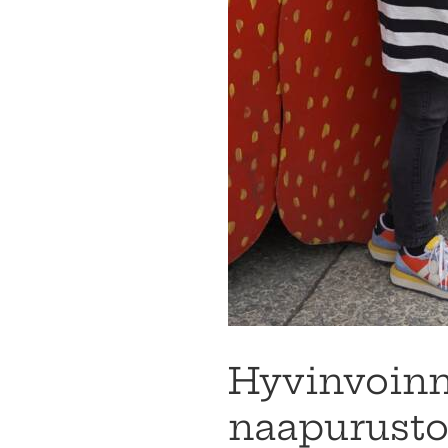
Hyvinvoinni
naapurusto