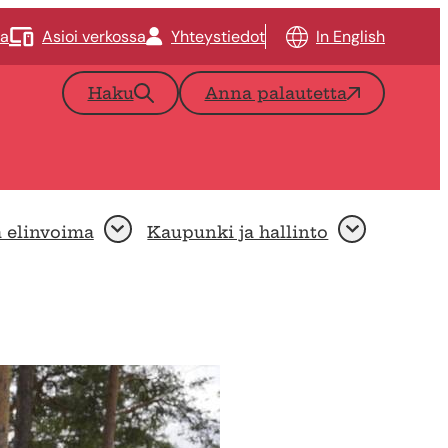
ta
Asioi verkossa
Yhteystiedot
In English
Haku
Anna palautetta
a elinvoima
Kaupunki ja hallinto
Avaa
Avaa