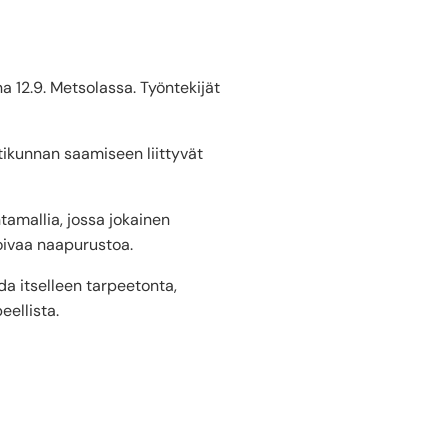
a 12.9. Metsolassa. Työntekijät
tikunnan saamiseen liittyvät
amallia, jossa jokainen
oivaa naapurustoa.
da itselleen tarpeetonta,
eellista.