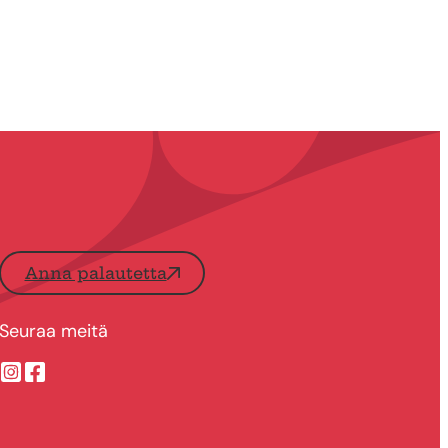
Anna palautetta
Seuraa meitä
Suonenjoen kaupungin Instragram
Suonenjoen kaupungin Facebook