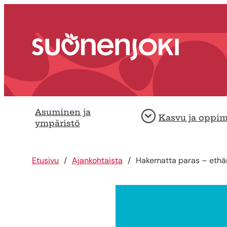
Siirry sisältöön
Etusivu
Asuminen ja
Kasvu ja oppi
Avaa
ympäristö
Etusivu
Ajankohtaista
Hakematta paras – ethän 