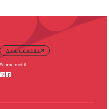
Anna palautetta
Seuraa meitä
Suonenjoen kaupungin Instragram
Suonenjoen kaupungin Facebook