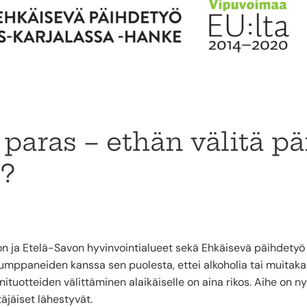
aras – ethän välitä pä
e?
on ja Etelä-Savon hyvinvointialueet sekä Ehkäisevä päihdety
umppaneiden kanssa sen puolesta, ettei alkoholia tai muitakaa
tiinituotteiden välittäminen alaikäiselle on aina rikos. Aihe on 
täjäiset lähestyvät.