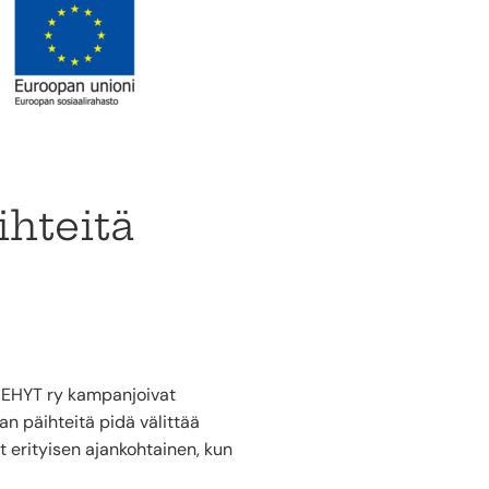
ihteitä
ö EHYT ry kampanjoivat
n päihteitä pidä välittää
nyt erityisen ajankohtainen, kun