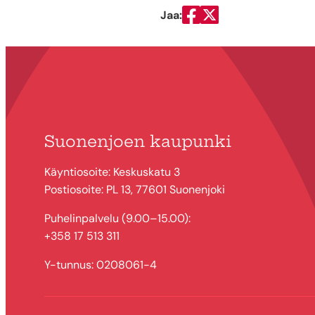
Jaa:
Jaa Facebookissa
Jaa Twitterissä
Suonenjoen kaupunki
Käyntiosoite: Keskuskatu 3
Postiosoite: PL 13, 77601 Suonenjoki
Puhelinpalvelu (9.00–15.00):
+358 17 513 311
Y-tunnus: 0208061-4