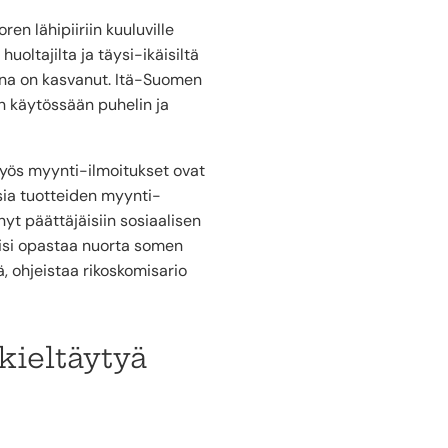
en lähipiiriin kuuluville
huoltajilta ja täysi-ikäisiltä
vana on kasvanut. Itä-Suomen
on käytössään puhelin ja
 myös myynti-ilmoitukset ovat
isia tuotteiden myynti-
nyt päättäjäisiin sosiaalisen
lisi opastaa nuorta somen
ä, ohjeistaa rikoskomisario
kieltäytyä