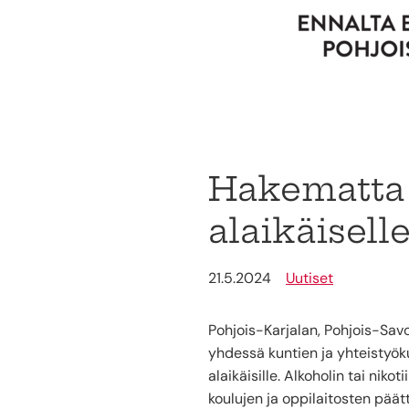
Hakematta p
alaikäisell
21.5.2024
Uutiset
Pohjois-Karjalan, Pohjois-Sav
yhdessä kuntien ja yhteistyök
alaikäisille. Alkoholin tai niko
koulujen ja oppilaitosten päät