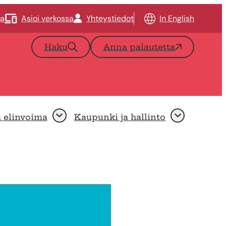
ta
Asioi verkossa
Yhteystiedot
In English
Haku
Anna palautetta
a elinvoima
Kaupunki ja hallinto
Avaa
Avaa