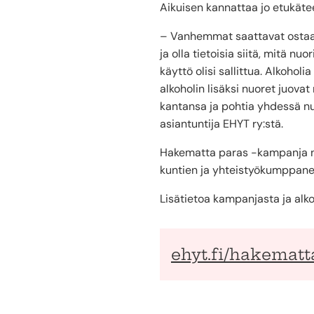
Aikuisen kannattaa jo etukäte
– Vanhemmat saattavat ostaa la
ja olla tietoisia siitä, mitä nu
käyttö olisi sallittua. Alkoho
alkoholin lisäksi nuoret juov
kantansa ja pohtia yhdessä nu
asiantuntija EHYT ry:stä.
Hakematta paras -kampanja näk
kuntien ja yhteistyökumppanei
Lisätietoa kampanjasta ja alko
ehyt.fi/hakematt