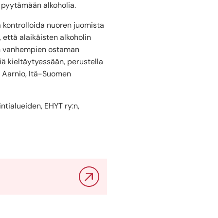
e pyytämään alkoholia.
a kontrolloida nuoren juomista
, että alaikäisten alkoholin
sein vanhempien ostaman
ä kieltäytyessään, perustella
a Aarnio, Itä-Suomen
tialueiden, EHYT ry:n,