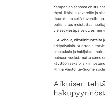
Kampanjan sanoma on suunnattu 
täysi-ikäisille kavereille ja si
sisaruksilta sekä kavereiltaa
poliisilaitos muistuttaa huolt
yleiset viestipalvelut, esimerk
– Alkoholia, nikotiinituotteit
arkipäiväisiä. Nuorten ei tarv
ilmoituksia ja hakijaksi ilmoit
paineen vuoksi, mutta some o
käyttöön sekä olla kiinnostunut
Minna Väistö Itä-Suomen poliis
Aikuisen tehtä
hakupyynnöst