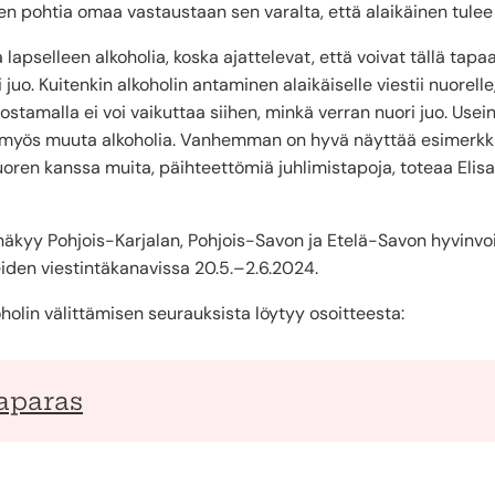
en pohtia omaa vastaustaan sen varalta, että alaikäinen tule
pselleen alkoholia, koska ajattelevat, että voivat tällä tapa
ori juo. Kuitenkin alkoholin antaminen alaikäiselle viestii nuorelle
lia ostamalla ei voi vaikuttaa siihen, minkä verran nuori juo. U
at myös muuta alkoholia. Vanhemman on hyvä näyttää esimerkki
oren kanssa muita, päihteettömiä juhlimistapoja, toteaa Elis
yy Pohjois-Karjalan, Pohjois-Savon ja Etelä-Savon hyvinvoin
den viestintäkanavissa 20.5.–2.6.2024.
holin välittämisen seurauksista löytyy osoitteesta:
aparas