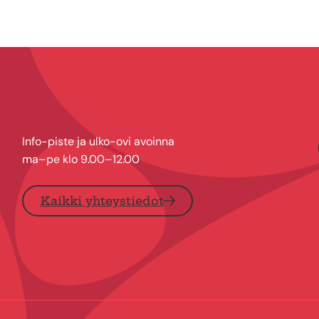
Info-piste ja ulko-ovi avoinna
ma–pe klo 9.00–12.00
Kaikki yhteystiedot