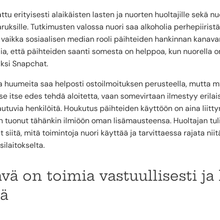
erityisesti alaikäisten lasten ja nuorten huoltajille sekä nuor
saruksille. Tutkimusten valossa nuori saa alkoholia perhepiiristä 
n, vaikka sosiaalisen median rooli päihteiden hankinnan kana
ajia, että päihteiden saanti somesta on helppoa, kun nuorella 
iksi Snapchat.
a ja huumeita saa helposti ostoilmoituksen perusteella, mutta
itse itse edes tehdä aloitetta, vaan somevirtaan ilmestyy erila
tautuvia henkilöitä. Houkutus päihteiden käyttöön on aina liitty
n tuonut tähänkin ilmiöön oman lisämausteensa. Huoltajan tu
 siitä, mitä toimintoja nuori käyttää ja tarvittaessa rajata niit
ilaitokselta.
vä on toimia vastuullisesti ja 
ä