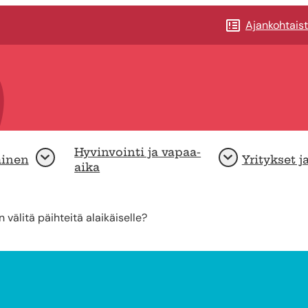
Ajankohtais
Hyvinvointi ja vapaa-
minen
Yritykset j
Avaa
Avaa
aika
välitä päihteitä alaikäiselle?