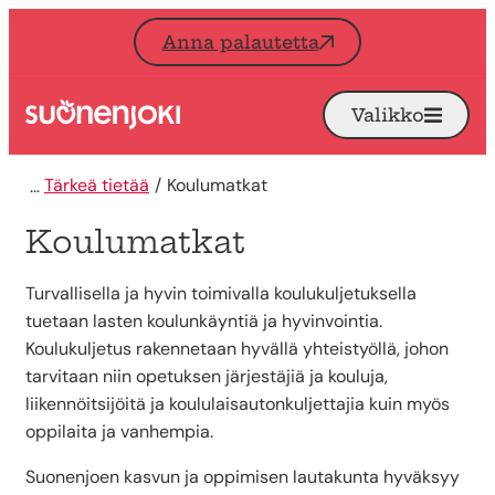
Siirry sisältöön
Anna palautetta
Valikko
Avaa
Etusivu
Tärkeä tietää
Koulumatkat
Koulumatkat
Turvallisella ja hyvin toimivalla koulukuljetuksella
tuetaan lasten koulunkäyntiä ja hyvinvointia.
Koulukuljetus rakennetaan hyvällä yhteistyöllä, johon
tarvitaan niin opetuksen järjestäjiä ja kouluja,
liikennöitsijöitä ja koululaisautonkuljettajia kuin myös
oppilaita ja vanhempia.
Suonenjoen kasvun ja oppimisen lautakunta hyväksyy