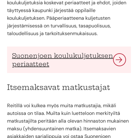
koulukuljetuksia koskevat periaatteet ja ehdot, joiden
täyttyessä kaupunki järjestää oppilaille
koulukuljetuksen. Pääperiaatteena kuljetusten
järjestämisessä on turvallisuus, tasapuolisuus,
taloudellisuus ja tarkoituksenmukaisuus.
Suonenjoen koulukuljetuksen
periaatteet
Itsemaksavat matkustajat
Reitillä voi kulkea myös muita matkustajia, mikäli
autoissa on tilaa. Muilta kuin luetteloon merkityiltä
matkustajilta peritään alla olevan hinnaston mukainen
maksu (yhdensuuntainen matka). Itsemaksavien
asiakkaiden sarjalippuja voi ostaa Suonenjoen