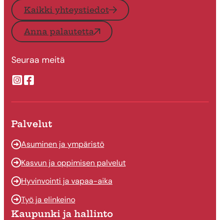
Kaikki yhteystiedot
Anna palautetta
Seuraa meitä
Suonenjoen kaupungin Instragram
Suonenjoen kaupungin Facebook
Palvelut
Asuminen ja ympäristö
Kasvun ja oppimisen palvelut
Hyvinvointi ja vapaa-aika
Työ ja elinkeino
Kaupunki ja hallinto