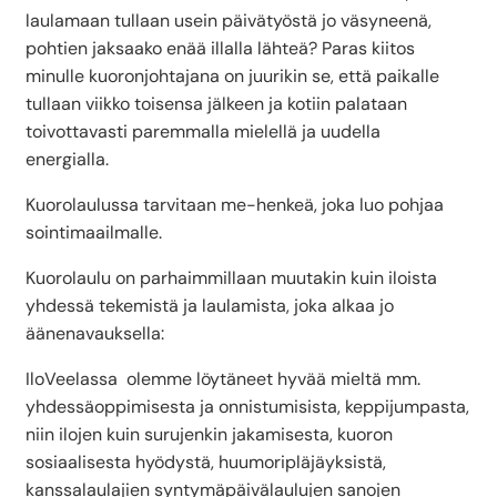
laulamaan tullaan usein päivätyöstä jo väsyneenä,
pohtien jaksaako enää illalla lähteä? Paras kiitos
minulle kuoronjohtajana on juurikin se, että paikalle
tullaan viikko toisensa jälkeen ja kotiin palataan
toivottavasti paremmalla mielellä ja uudella
energialla.
Kuorolaulussa tarvitaan me-henkeä, joka luo pohjaa
sointimaailmalle.
Kuorolaulu on parhaimmillaan muutakin kuin iloista
yhdessä tekemistä ja laulamista, joka alkaa jo
äänenavauksella:
IloVeelassa olemme löytäneet hyvää mieltä mm.
yhdessäoppimisesta ja onnistumisista, keppijumpasta,
niin ilojen kuin surujenkin jakamisesta, kuoron
sosiaalisesta hyödystä, huumoripläjäyksistä,
kanssalaulajien syntymäpäivälaulujen sanojen