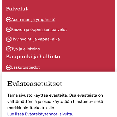
Palvelut
Asuminen ja ympäristö
Kasvun ja oppimisen palvelut
Hyvinvointi ja vapaa-aika
Työ ja elinkeino
Kaupunki ja hallinto
Laskutustiedot
Osallistu ja vaikuta
Evästeasetukset
Päätöksenteko
Tämä sivusto käyttää evästeitä. Osa evästeistä on
Talous
välttämättömiä ja osaa käytetään tilastointi- sekä
Yhteystiedot
markkinointitarkoituksiin.
Tietoa Suonenjoesta
Lue lisää Evästekäytännöt-sivulta.