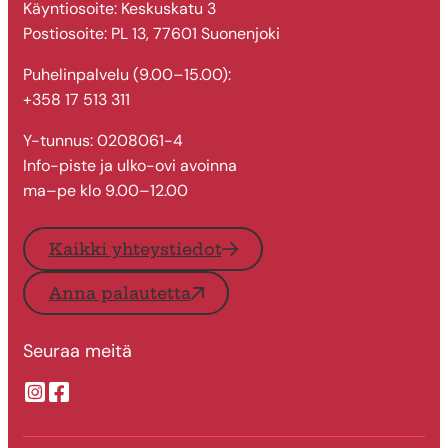
Käyntiosoite: Keskuskatu 3
Postiosoite: PL 13, 77601 Suonenjoki
Puhelinpalvelu (9.00–15.00):
+358 17 513 311
Y-tunnus: 0208061-4
Info-piste ja ulko-ovi avoinna
ma–pe klo 9.00–12.00
Kaikki yhteystiedot
Anna palautetta
Seuraa meitä
Suonenjoen kaupungin Instragram
Suonenjoen kaupungin Facebook