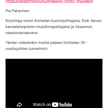
https://candomino.fi/kuorolaulun-hyoty-muutakin
Pia Pakarinen
Kirjoittaja toimii IloVeelan kuoronjohtajana, Sisä-Savon
kansalaisopiston musiikinopettajana ja Vesannon
osastovastaavana
Tämän videolinkin myötä pääset IloVeelan 35-
vuotisjuhlien tunnelmiin: