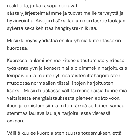
reaktioita, jotka tasapainottavat
säätelyjärjestelmäämme ja tuovat meille terveyttä ja
hyvinvointia. Aivojen lisäksi laulaminen laskee laulajan
sykettä sekä kehittää hengitystekniikkaa.
Musiikki myös yhdistää eri ikäryhmiä kuten tässäkin
kuorossa.
Kuorossa laulaminen merkitsee sitoutumista yhdessä
työskentelyyn ja konsertin alla pidimmekin harjoituksia
leiripäivien ja muuten ylimääräisten iltaharjoitusten
muodossa normaalien tiistai-iltojen harjoitusten
lisäksi. Musiikkiluokassa vallitsi monenlaisia tunnelmia
valtaisasta energialatauksesta pieneen epätoivoon,
iloon ja onnistumisiin ja miten tärkeä se toinen samaa
stemmaa laulava laulaja harjoitellessa vieressä
onkaan.
Välillä kuulee kuorolaisten suusta toteamuksen, että