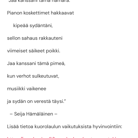
“Jaa kanssani tämä hämärä.
Pianon koskettimet hakkaavat
kipeää sydäntäni,
sellon sahaus rakkauteni
viimeiset säikeet poikki.
Jaa kanssani tämä pimeä,
kun verhot sulkeutuvat,
musiikki vaikenee
ja sydän on verestä täysi.”
– Seija Hämäläinen –
Lisää tietoa kuorolaulun vaikutuksista hyvinvointiin: