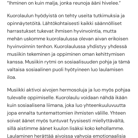
”Ihminen on kuin malja, jonka reunoja ääni hivelee.”
Kuorolaulun hyödyistä on tehty useita tutkimuksia ja
opinnäytetöitä. Lähtökohtaisesti kaikki säännölliset
harrastukset tukevat ihmisen hyvinvointia, mutta
mehän uskomme kuorolaulussa olevan aivan erikoisen
hyvinvoinnin tenhon. Kuorolaulussa yhdistyy yhdessä
musiikin tekeminen ja oppiminen oman kehittymisen
kanssa. Musiikin rytmi on sosiaalisuuden pohja ja tämä
valtaisa sosiaalinen puoli hyötyineen luo laulamisen
iloa.
Musiikki aktivoi aivojen hermosoluja ja luo myös pohjaa
tulevalle oppimiselle. Kuorolaulu voidaan nähdä ikään
kuin sosiaalisena liimana, joka luo yhteenkuuluvuutta
jopa ennalta tuntemattomien ihmisten välille. Yhteen
soivat äänet myös tuntuvat fyysisesti miellyttävältä,
sillä aistimme äänet kuulon lisäksi koko kehollamme.
Laulaminen herättää aivoissa vahvoja emotionaalisia