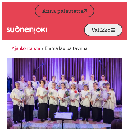
Siirry sisältöön
Anna palautetta
Valikko
Avaa
Etusivu
Ajankohtaista
Elämä laulua täynnä